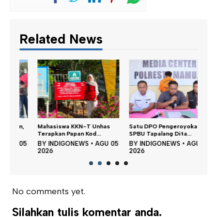
Related News
Dina
n,
Mahasiswa KKN-T Unhas
Satu DPO Pengeroyokan
Perku
Terapkan Papan Kod...
SPBU Tapalang Dita...
BY
 05
BY
INDIGONEWS
•
AGU 05
BY
INDIGONEWS
•
AGU 05
202
2026
2026
No comments yet.
Silahkan tulis komentar anda.