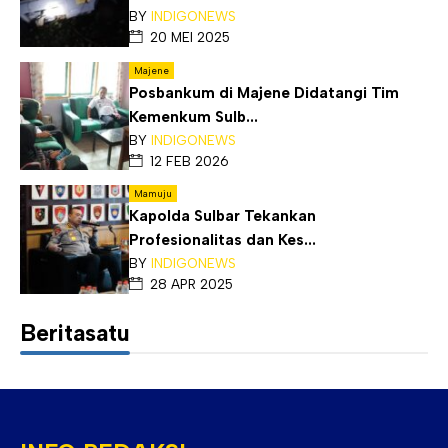
BY
INDIGONEWS
20 MEI 2025
Majene
Posbankum di Majene Didatangi Tim
Kemenkum Sulb...
BY
INDIGONEWS
12 FEB 2026
Mamuju
Kapolda Sulbar Tekankan
Profesionalitas dan Kes...
BY
INDIGONEWS
28 APR 2025
Beritasatu