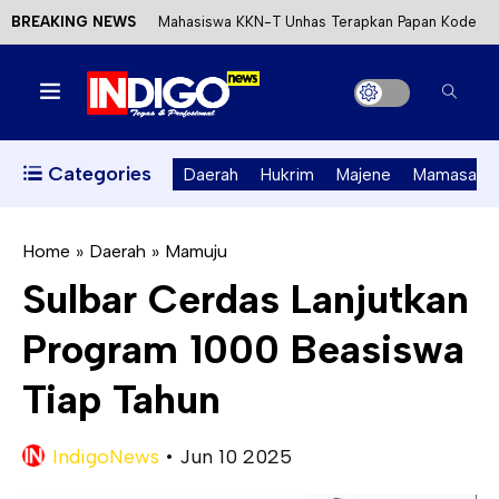
BREAKING NEWS
Mahasiswa KKN-T Unhas Terapkan Papan Kode
Etik Wisata di Pantai Lawere Desa Lotang Salo
Satu DPO Pengeroyokan SPBU Tapalang
Ditangkap, Satu Lagi Kabur ke Kalimantan
Categories
Daerah
Hukrim
Majene
Mamasa
Dinas ESDM Sulbar Siap Perkuat Integrasi
Perizinan Air Tanah melalui Aplikasi SAPO
Home
»
Daerah
»
Mamuju
Sulbar Cerdas Lanjutkan
Kecewa Kapolresta Absen, APPK Mamuju
Program 1000 Beasiswa
Soroti Kejanggalan Kasus Tambang Emas Ilegal
Tiap Tahun
IndigoNews
•
Jun 10 2025