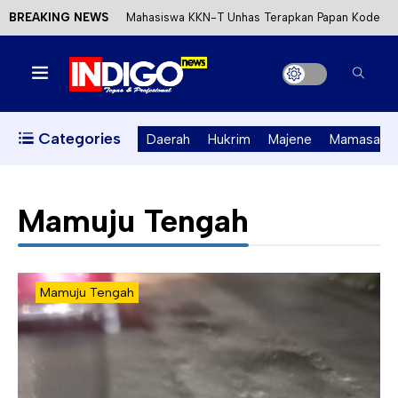
BREAKING NEWS
Mahasiswa KKN-T Unhas Terapkan Papan Kode
Etik Wisata di Pantai Lawere Desa Lotang Salo
Satu DPO Pengeroyokan SPBU Tapalang
Ditangkap, Satu Lagi Kabur ke Kalimantan
Categories
Daerah
Hukrim
Majene
Mamasa
Dinas ESDM Sulbar Siap Perkuat Integrasi
Perizinan Air Tanah melalui Aplikasi SAPO
Mamuju Tengah
Kecewa Kapolresta Absen, APPK Mamuju
Soroti Kejanggalan Kasus Tambang Emas Ilegal
Mamuju Tengah