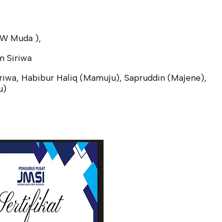
KW Muda ),
m Siriwa
iriwa, Habibur Haliq (Mamuju), Sapruddin (Majene),
u)