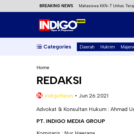
BREAKING NEWS
Mahasiswa KKN-T Unhas Terap
Satu DPO Pengeroyokan SPBU 
Dinas ESDM Sulbar Siap Perkua
Kecewa Kapolresta Absen, AP
Categories
Daerah
Hukrim
Majen
Home
REDAKSI
IndigoNews
•
Jun 26 2021
Advokat & Konsultan Hukum : Ahmad Udi
PT. INDIGO MEDIA GROUP
Komisaris : Nur Haerana