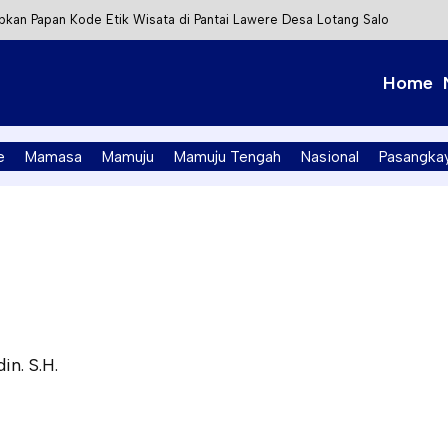
kan Papan Kode Etik Wisata di Pantai Lawere Desa Lotang Salo
Tapalang Ditangkap, Satu Lagi Kabur ke Kalimantan
Home
t Integrasi Perizinan Air Tanah melalui Aplikasi SAPO
PK Mamuju Soroti Kejanggalan Kasus Tambang Emas Ilegal
e
Mamasa
Mamuju
Mamuju Tengah
Nasional
Pasangka
n. S.H.