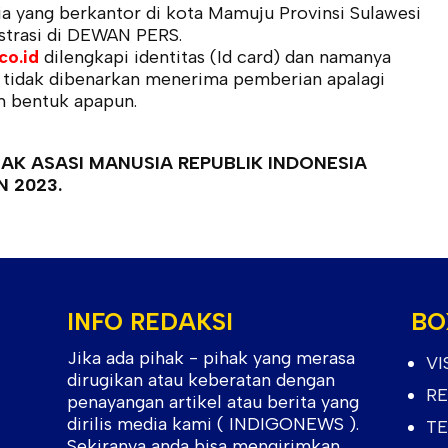
ia yang berkantor di kota Mamuju Provinsi Sulawesi
istrasi di DEWAN PERS.
co.id
dilengkapi identitas (Id card) dan namanya
 tidak dibenarkan menerima pemberian apalagi
m bentuk apapun.
K ASASI MANUSIA REPUBLIK INDONESIA
N 2023.
INFO REDAKSI
BO
Jika ada pihak - pihak yang merasa
VI
dirugikan atau keberatan dengan
RE
penayangan artikel atau berita yang
dirilis media kami ( INDIGONEWS ).
TE
Sekiranya anda bisa mengirimkan