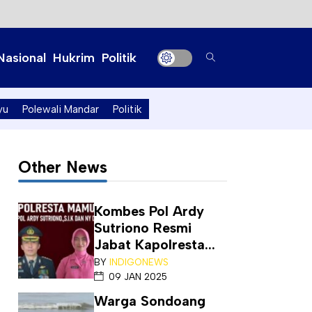
Nasional
Hukrim
Politik
yu
Polewali Mandar
Politik
Other News
Kombes Pol Ardy
Sutriono Resmi
Jabat Kapolresta...
BY
INDIGONEWS
09 JAN 2025
Warga Sondoang