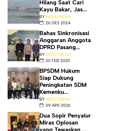
Hilang Saat Cari
Kayu Bakar, Jas...
BY
INDIGONEWS
26 DES 2024
Bahas Sinkronisasi
Anggaran Anggota
DPRD Pasang...
BY
INDIGONEWS
20 FEB 2025
BPSDM Hukum
Siap Dukung
Peningkatan SDM
Kemenku...
BY
INDIGONEWS
09 APR 2026
Dua Sopir Penyalur
Miras Oplosan
yang Tewaskan ...