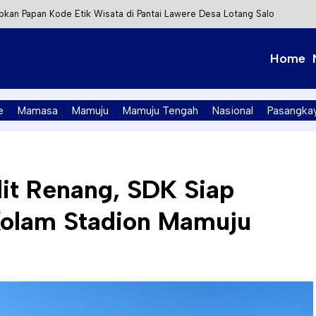
kan Papan Kode Etik Wisata di Pantai Lawere Desa Lotang Salo
Tapalang Ditangkap, Satu Lagi Kabur ke Kalimantan
Home
t Integrasi Perizinan Air Tanah melalui Aplikasi SAPO
PK Mamuju Soroti Kejanggalan Kasus Tambang Emas Ilegal
e
Mamasa
Mamuju
Mamuju Tengah
Nasional
Pasangka
lit Renang, SDK Siap
 Kolam Stadion Mamuju