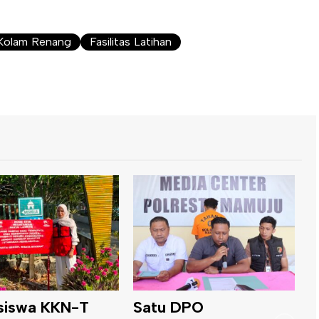
s Kolam Renang
Fasilitas Latihan
Dinas ESDM Sulbar
B
 DPO