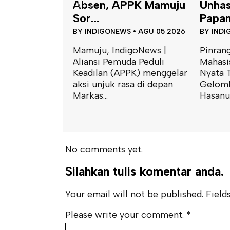
PPK Mamuju
Unhas Terapkan
Peng
Papan Kod...
Tapala
S
•
AGU 05 2026
BY
INDIGONEWS
•
AGU 05 2026
BY
INDI
igoNews |
Pinrang, IndigoNews |
Mamuju
da Peduli
Mahasiswa Kuliah Kerja
Polres
PPK) menggelar
Nyata Tematik (KKN-T)
mengge
asa di depan
Gelombang 116 Universitas
terkait
Hasanud...
penangk
No comments yet.
Silahkan tulis komentar anda.
Your email will not be published. Fields
Please write your comment.
*