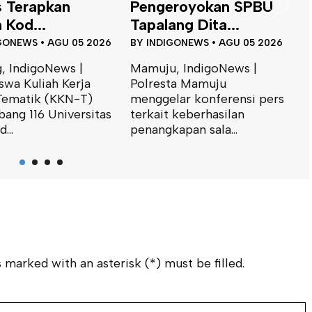
Siap Perkuat
T
eroyokan SPBU
Integrasi...
J
ng Dita...
BY
INDIGONEWS
•
JUL 31 2026
B
GONEWS
•
AGU 05 2026
Mamuju, IndigoNews |
M
, IndigoNews |
Kepala Bidang Geologi dan
K
ta Mamuju
Air Tanah Dinas Energi dan
I
lar konferensi pers
Sumber Daya Mineral
S
 keberhasilan
(ESDM)...
m
apan sala...
 marked with an asterisk (*) must be filled.