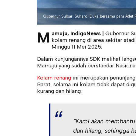
Gubernur Sulbar, Suhardi Duka bersama para Atlet 
M
amuju, IndigoNews |
Gubernur Sul
kolam renang di area sekitar sta
Minggu 11 Mei 2025.
Dalam kunjungannya SDK melihat langsu
Mamuju yang sudah berstandar Nasional
Kolam renang
ini merupakan penunjang u
Barat, selama ini kolam tidak dapat di
kurang dan hilang.
“Kami akan membantu u
dan hilang, sehingga ha