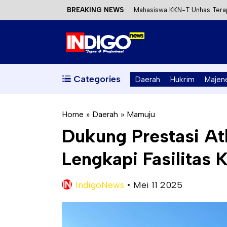
BREAKING NEWS
Mahasiswa KKN-T Unhas Terap
Satu DPO Pengeroyokan SPBU 
Dinas ESDM Sulbar Siap Perkua
Kecewa Kapolresta Absen, AP
Categories
Daerah
Hukrim
Majen
Home
»
Daerah
»
Mamuju
Dukung Prestasi At
Lengkapi Fasilitas
IndigoNews
•
Mei 11 2025