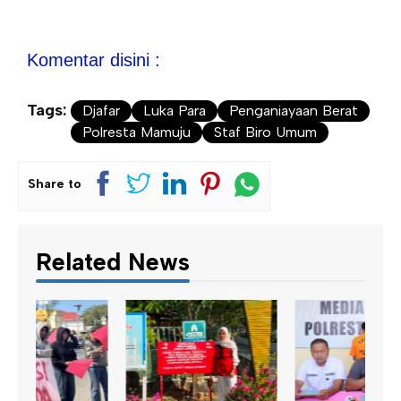
Komentar disini :
Tags:
Djafar
Luka Para
Penganiayaan Berat
Polresta Mamuju
Staf Biro Umum
Share to
Related News