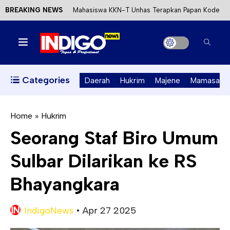
BREAKING NEWS
Mahasiswa KKN-T Unhas Terapkan Papan Kode
Etik Wisata di Pantai Lawere Desa Lotang Salo
Satu DPO Pengeroyokan SPBU Tapalang
Ditangkap, Satu Lagi Kabur ke Kalimantan
Categories
Daerah
Hukrim
Majene
Mamasa
Dinas ESDM Sulbar Siap Perkuat Integrasi
Perizinan Air Tanah melalui Aplikasi SAPO
Home
»
Hukrim
Seorang Staf Biro Umum
Kecewa Kapolresta Absen, APPK Mamuju
Sulbar Dilarikan ke RS
Soroti Kejanggalan Kasus Tambang Emas Ilegal
Bhayangkara
IndigoNews
•
Apr 27 2025