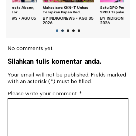
n,
Mahasiswa KKN-T Unhas
Satu DPO Pengeroyokan
Dina
Terapkan Papan Kod...
SPBU Tapalang Dita...
Perku
 05
BY
INDIGONEWS
•
AGU 05
BY
INDIGONEWS
•
AGU 05
BY
2026
2026
202
No comments yet.
Silahkan tulis komentar anda.
Your email will not be published. Fields marked
with an asterisk (*) must be filled.
Please write your comment.
*