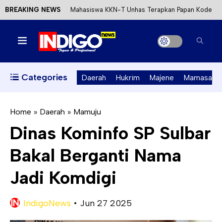
BREAKING NEWS
Mahasiswa KKN-T Unhas Terapkan Papan Kode
Etik Wisata di Pantai Lawere Desa Lotang Salo
Satu DPO Pengeroyokan SPBU Tapalang
Ditangkap, Satu Lagi Kabur ke Kalimantan
Categories
Daerah
Hukrim
Majene
Mamasa
Dinas ESDM Sulbar Siap Perkuat Integrasi
Perizinan Air Tanah melalui Aplikasi SAPO
Home
»
Daerah
»
Mamuju
Dinas Kominfo SP Sulbar
Kecewa Kapolresta Absen, APPK Mamuju
Bakal Berganti Nama
Soroti Kejanggalan Kasus Tambang Emas Ilegal
Jadi Komdigi
IndigoNews
•
Jun 27 2025