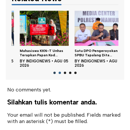
Dina
n,
Mahasiswa KKN-T Unhas
Satu DPO Pengeroyokan
Perku
Terapkan Papan Kod...
SPBU Tapalang Dita...
BY
 05
BY
INDIGONEWS
•
AGU 05
BY
INDIGONEWS
•
AGU 05
202
2026
2026
No comments yet.
Silahkan tulis komentar anda.
Your email will not be published. Fields marked
with an asterisk (*) must be filled.