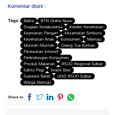
Komentar disini :
Tags:
Balita
BTN Graha Nusa
Dugaan Kedaluwarsa
Insiden Kesehatan
Keamanan Pangan
Kecamatan Simboro
Kesehatan Anak
Konsumen
Mamuju
Muntah-Muntah
Orang Tua Korban
Perawatan Intensif
Perlindungan Konsumen
Produk Makanan
RSUD Regional Sulbar
Sabtu Pagi
Snack Bayi
Sulawesi Barat
UGD RSUD Sulbar
Warga Mamuju
Share to