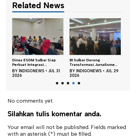
Related News
Seret Oknum ASN, Polresta
BI Sulbar Dorong
Mamuju Tetapka...
Transformasi Jurnalisme...
BY
INDIGONEWS
•
JUL 28
31
BY
INDIGONEWS
•
JUL 29
2026
2026
No comments yet.
Silahkan tulis komentar anda.
Your email will not be published. Fields marked
with an asterisk (*) must be filled.