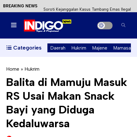
BREAKING NEWS
Mahasiswa KKN-T Unhas Terapkan Papan Kode
Etik Wisata di Pantai Lawere Desa Lotang Salo
Satu DPO Pengeroyokan SPBU Tapalang
Ditangkap, Satu Lagi Kabur ke Kalimantan
Categories
Daerah
Hukrim
Majene
Mamasa
Dinas ESDM Sulbar Siap Perkuat Integrasi
Perizinan Air Tanah melalui Aplikasi SAPO
Home
»
Hukrim
Balita di Mamuju Masuk
Kecewa Kapolresta Absen, APPK Mamuju
RS Usai Makan Snack
Soroti Kejanggalan Kasus Tambang Emas Ilegal
Bayi yang Diduga
Kedaluwarsa