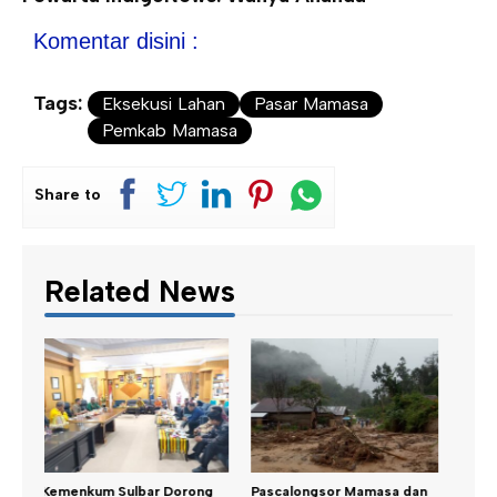
Komentar disini :
Tags:
Eksekusi Lahan
Pasar Mamasa
Pemkab Mamasa
Share to
Related News
ng
Pascalongsor Mamasa dan
Samsat Mamasa Sisir OPD
Suh