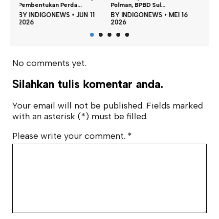
Polman, BPBD Sul...
Penunggak Pajak
Jala
11
BY
INDIGONEWS
•
MEI 16
BY
INDIGONEWS
•
MEI 06
BY
2026
2026
202
No comments yet.
Silahkan tulis komentar anda.
Your email will not be published. Fields marked
with an asterisk (*) must be filled.
Please write your comment.
*