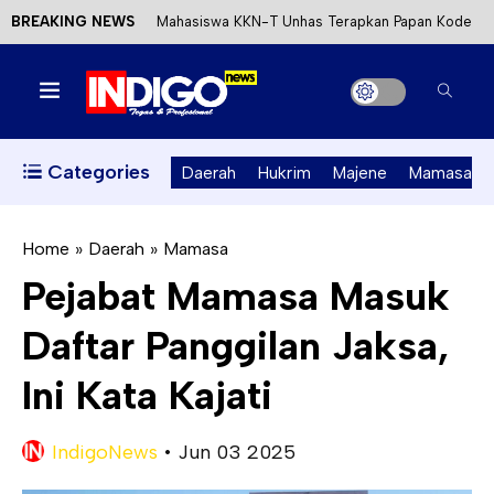
BREAKING NEWS
Mahasiswa KKN-T Unhas Terapkan Papan Kode
Etik Wisata di Pantai Lawere Desa Lotang Salo
Satu DPO Pengeroyokan SPBU Tapalang
Ditangkap, Satu Lagi Kabur ke Kalimantan
Categories
Daerah
Hukrim
Majene
Mamasa
Dinas ESDM Sulbar Siap Perkuat Integrasi
Perizinan Air Tanah melalui Aplikasi SAPO
Home
»
Daerah
»
Mamasa
Pejabat Mamasa Masuk
Kecewa Kapolresta Absen, APPK Mamuju
Daftar Panggilan Jaksa,
Soroti Kejanggalan Kasus Tambang Emas Ilegal
Ini Kata Kajati
IndigoNews
•
Jun 03 2025