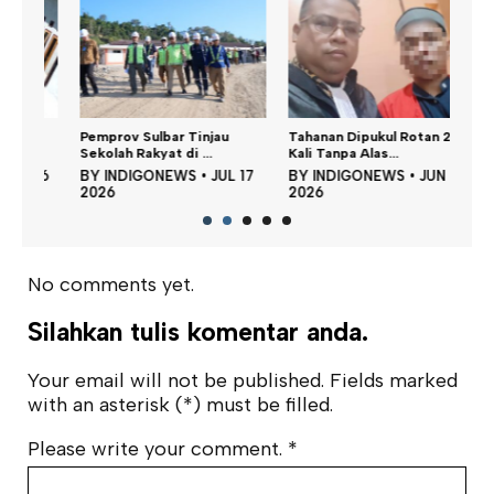
Kanw
Pemprov Sulbar Tinjau
Tahanan Dipukul Rotan 25
Data
Sekolah Rakyat di ...
Kali Tanpa Alas...
BY
26
BY
INDIGONEWS
•
JUL 17
BY
INDIGONEWS
•
JUN 25
202
2026
2026
No comments yet.
Silahkan tulis komentar anda.
Your email will not be published. Fields marked
with an asterisk (*) must be filled.
Please write your comment.
*