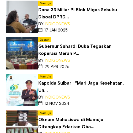
Mamuju
Dana 33 Miliar PI Blok Migas Sebuku
Disoal DPRD...
BY
INDIGONEWS
17 JAN 2025
Daerah
Gubernur Suhardi Duka Tegaskan
Koperasi Merah P...
BY
INDIGONEWS
29 APR 2026
Mamuju
Kapolda Sulbar : “Mari Jaga Kesehatan,
Un...
BY
INDIGONEWS
12 NOV 2024
Mamuju
Oknum Mahasiswa di Mamuju
Ditangkap Edarkan Oba...