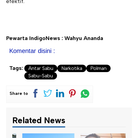
efektif.
Pewarta IndigoNews : Wahyu Ananda
Komentar disini :
Tags:
Antar Sabu
Narkotika
Polman
Sabu-Sabu
Share to
Related News