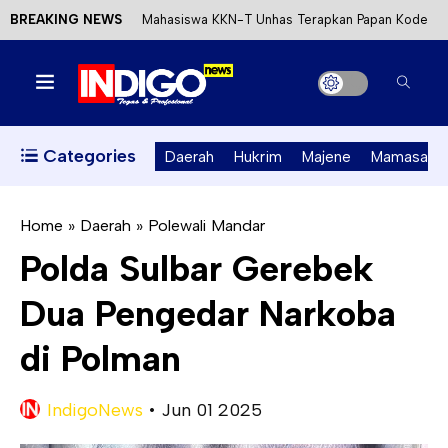
BREAKING NEWS
Mahasiswa KKN-T Unhas Terapkan Papan Kode
Etik Wisata di Pantai Lawere Desa Lotang Salo
Satu DPO Pengeroyokan SPBU Tapalang
Ditangkap, Satu Lagi Kabur ke Kalimantan
Categories
Daerah
Hukrim
Majene
Mamasa
Dinas ESDM Sulbar Siap Perkuat Integrasi
Perizinan Air Tanah melalui Aplikasi SAPO
Home
»
Daerah
»
Polewali Mandar
Polda Sulbar Gerebek
Kecewa Kapolresta Absen, APPK Mamuju
Dua Pengedar Narkoba
Soroti Kejanggalan Kasus Tambang Emas Ilegal
di Polman
IndigoNews
•
Jun 01 2025