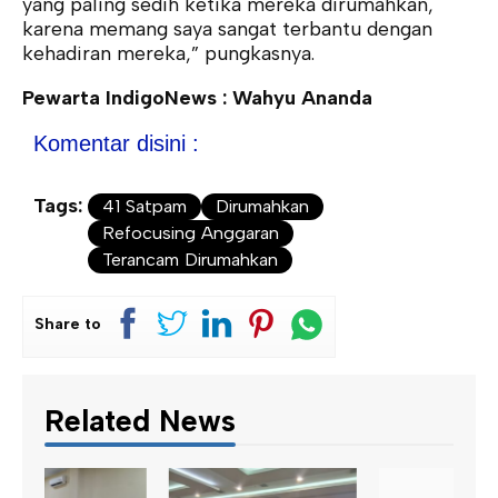
yang paling sedih ketika mereka dirumahkan,
karena memang saya sangat terbantu dengan
kehadiran mereka,” pungkasnya.
Pewarta IndigoNews : Wahyu Ananda
Komentar disini :
Tags:
41 Satpam
Dirumahkan
Refocusing Anggaran
Terancam Dirumahkan
Share to
Related News