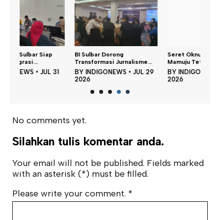
BI Sulbar Dorong
Seret Oknum ASN, Polresta
Transformasi Jurnalisme...
Mamuju Tetapka...
31
BY
INDIGONEWS
•
JUL 29
BY
INDIGONEWS
•
JUL 28
2026
2026
No comments yet.
Silahkan tulis komentar anda.
Your email will not be published. Fields marked
with an asterisk (*) must be filled.
Please write your comment.
*