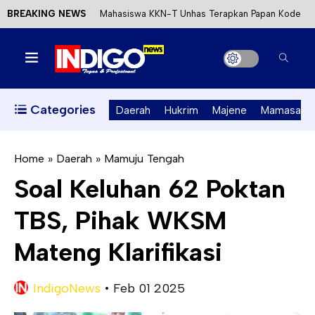
BREAKING NEWS
Mahasiswa KKN-T Unhas Terapkan Papan Kode
Etik Wisata di Pantai Lawere Desa Lotang Salo
Satu DPO Pengeroyokan SPBU Tapalang
Ditangkap, Satu Lagi Kabur ke Kalimantan
Categories
Daerah
Hukrim
Majene
Mamasa
Dinas ESDM Sulbar Siap Perkuat Integrasi
Perizinan Air Tanah melalui Aplikasi SAPO
Home
»
Daerah
»
Mamuju Tengah
Soal Keluhan 62 Poktan
Kecewa Kapolresta Absen, APPK Mamuju
TBS, Pihak WKSM
Soroti Kejanggalan Kasus Tambang Emas Ilegal
Mateng Klarifikasi
IndigoNews
•
Feb 01 2025