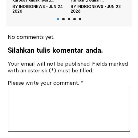
Ad
Tambang Galian ...
Dianiaya, Dua Pel...
B
N 24
BY
INDIGONEWS
•
JUN 23
BY
INDIGONEWS
•
MEI 23
2
2026
2026
No comments yet.
Silahkan tulis komentar anda.
Your email will not be published. Fields marked
with an asterisk (*) must be filled.
Please write your comment.
*