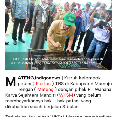
Saat Bupati Mateng Aras Tammauni, menandatangni prasasti
WKSM Mateng yang resmi beroperasi.(Foto.8enam.com)
M
ATENG,indigonews |
Kisruh kelompok
petani (
Poktan
) TBS di Kabupaten Mamuju
Tengah (
Mateng
) dengan pihak PT Wahana
Karya Sejahtera Mandiri (
WKSM
) yang belum
membayarkannya hak – hak petani yang
dikabarkan sudah berjalan 3 bulan.
Terkait hal itu, pihak WKSM Mateng, memberikan