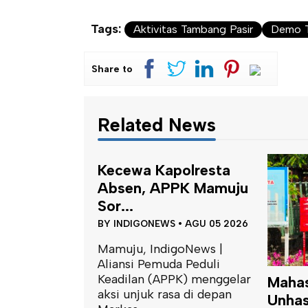
Tags:
Aktivitas Tambang Pasir
Demo T
Share to
Related News
Kecewa Kapolresta
Absen, APPK Mamuju
Sor...
BY
INDIGONEWS
•
AGU 05 2026
Mamuju, IndigoNews |
Aliansi Pemuda Peduli
Keadilan (APPK) menggelar
Maha
aksi unjuk rasa di depan
Unhas