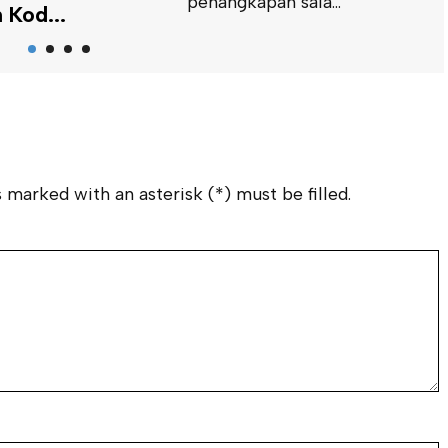
penangkapan sala...
I
 Kod...
B
GONEWS
•
AGU 05 2026
M
, IndigoNews |
K
swa Kuliah Kerja
A
Tematik (KKN-T)
S
ang 116 Universitas
(
...
 marked with an asterisk (*) must be filled.