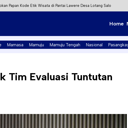
kan Papan Kode Etik Wisata di Pantai Lawere Desa Lotang Salo
Tapalang Ditangkap, Satu Lagi Kabur ke Kalimantan
Home
t Integrasi Perizinan Air Tanah melalui Aplikasi SAPO
PK Mamuju Soroti Kejanggalan Kasus Tambang Emas Ilegal
e
Mamasa
Mamuju
Mamuju Tengah
Nasional
Pasangka
k Tim Evaluasi Tuntutan