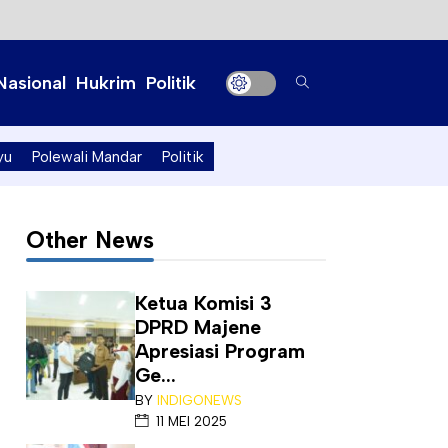
Nasional
Hukrim
Politik
yu
Polewali Mandar
Politik
Other News
Ketua Komisi 3
DPRD Majene
Apresiasi Program
Ge...
BY
INDIGONEWS
11 MEI 2025