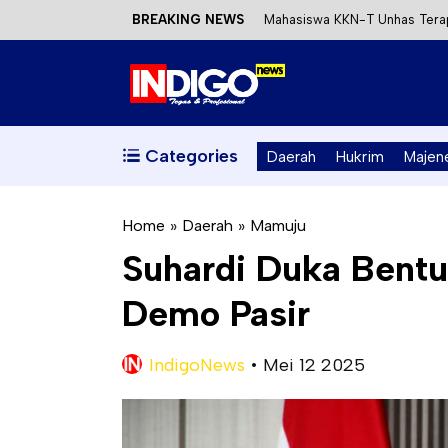
BREAKING NEWS
Mahasiswa KKN-T Unhas Terap
Satu DPO Pengeroyokan SPBU 
Dinas ESDM Sulbar Siap Perkua
Kecewa Kapolresta Absen, AP
Categories
Daerah
Hukrim
Majen
Home
»
Daerah
»
Mamuju
Suhardi Duka Bentu
Demo Pasir
IndigoNews
•
Mei 12 2025