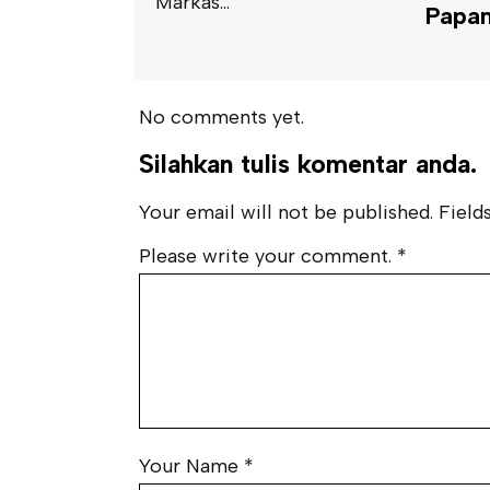
Markas...
Papan
BY
INDI
Pinrang
Mahasi
No comments yet.
Nyata 
Gelomb
Silahkan tulis komentar anda.
Hasanud
Your email will not be published. Fields
Please write your comment.
*
Your Name
*