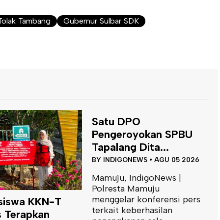
olak Tambang
Gubernur Sulbar SDK
Satu DPO
Pengeroyokan SPBU
Tapalang Dita...
BY
INDIGONEWS
•
AGU 05 2026
Mamuju, IndigoNews |
Polresta Mamuju
menggelar konferensi pers
D
siswa KKN-T
terkait keberhasilan
S
 Terapkan