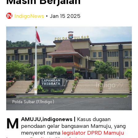
Masih Berjalan
IndigoNews
•
Jan 15 2025
Polda Sulbar.(F/Indigo)
M
AMUJU,indigonews |
Kasus dugaan
penodaan gelar bangsawan Mamuju, yang
menyeret nama
legislator DPRD Mamuju