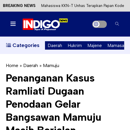
BREAKING NEWS
Mahasiswa KKN-T Unhas Terapkan Papan Kode
Etik Wisata di Pantai Lawere Desa Lotang Salo
Satu DPO Pengeroyokan SPBU Tapalang
Ditangkap, Satu Lagi Kabur ke Kalimantan
Categories
Daerah
Hukrim
Majene
Mamasa
Dinas ESDM Sulbar Siap Perkuat Integrasi
Perizinan Air Tanah melalui Aplikasi SAPO
Home
»
Daerah
»
Mamuju
Penanganan Kasus
Kecewa Kapolresta Absen, APPK Mamuju
Ramliati Dugaan
Soroti Kejanggalan Kasus Tambang Emas Ilegal
Penodaan Gelar
Bangsawan Mamuju