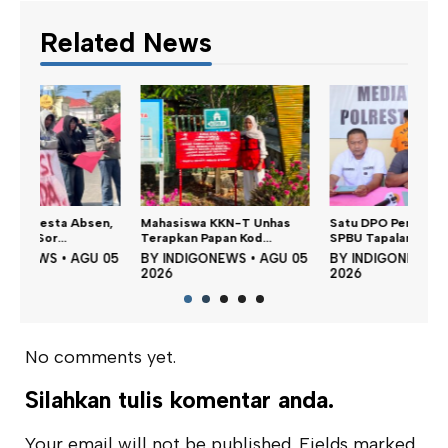
Related News
n,
Mahasiswa KKN-T Unhas
Satu DPO Pengeroyokan
Dina
Terapkan Papan Kod...
SPBU Tapalang Dita...
Perku
 05
BY
INDIGONEWS
•
AGU 05
BY
INDIGONEWS
•
AGU 05
BY
2026
2026
202
No comments yet.
Silahkan tulis komentar anda.
Your email will not be published. Fields marked