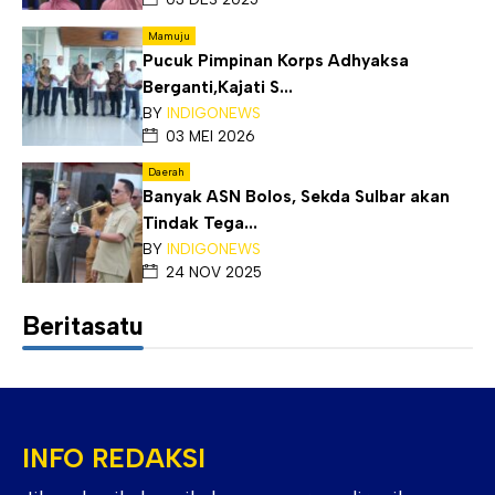
Mamuju
Pucuk Pimpinan Korps Adhyaksa
Berganti,Kajati S...
BY
INDIGONEWS
03 MEI 2026
Daerah
Banyak ASN Bolos, Sekda Sulbar akan
Tindak Tega...
BY
INDIGONEWS
24 NOV 2025
Beritasatu
INFO REDAKSI