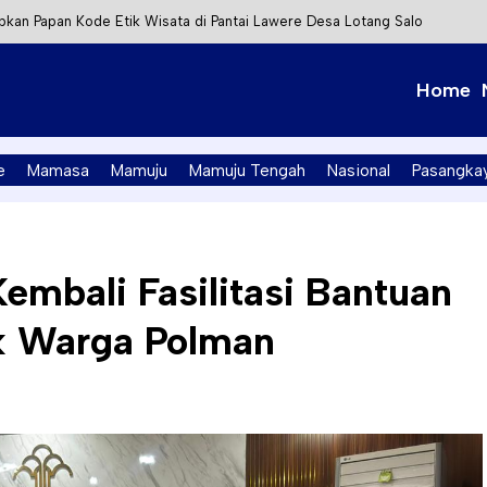
kan Papan Kode Etik Wisata di Pantai Lawere Desa Lotang Salo
Tapalang Ditangkap, Satu Lagi Kabur ke Kalimantan
Home
t Integrasi Perizinan Air Tanah melalui Aplikasi SAPO
PK Mamuju Soroti Kejanggalan Kasus Tambang Emas Ilegal
e
Mamasa
Mamuju
Mamuju Tengah
Nasional
Pasangka
mbali Fasilitasi Bantuan
k Warga Polman