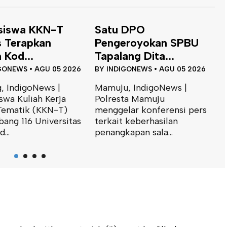
 DPO
eroyokan SPBU
ng Dita...
GONEWS
•
AGU 05 2026
, IndigoNews |
ta Mamuju
lar konferensi pers
Dinas ESDM Sulbar
B
 keberhasilan
Siap Perkuat
T
apan sala...
Integrasi...
J
BY
INDIGONEWS
•
JUL 31 2026
B
Mamuju, IndigoNews |
M
Kepala Bidang Geologi dan
K
Air Tanah Dinas Energi dan
I
Sumber Daya Mineral
S
(ESDM)...
m