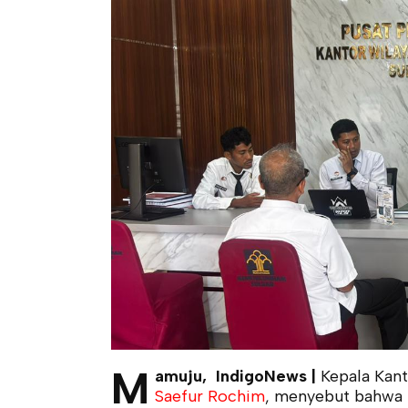
M
amuju, IndigoNews |
Kepala Kan
Saefur Rochim
, menyebut bahwa 