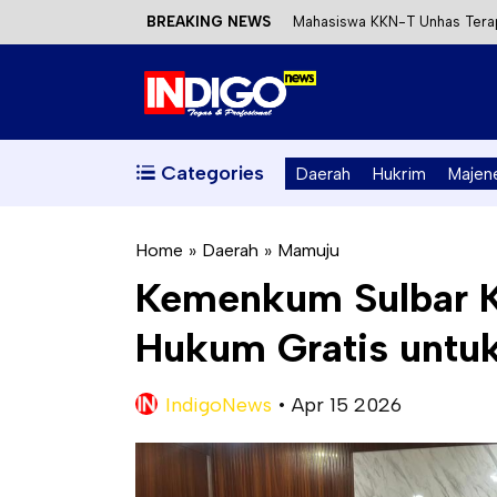
BREAKING NEWS
Mahasiswa KKN-T Unhas Terap
Satu DPO Pengeroyokan SPBU 
Dinas ESDM Sulbar Siap Perkua
Kecewa Kapolresta Absen, AP
Categories
Daerah
Hukrim
Majen
Home
»
Daerah
»
Mamuju
Kemenkum Sulbar Ke
Hukum Gratis untu
IndigoNews
•
Apr 15 2026