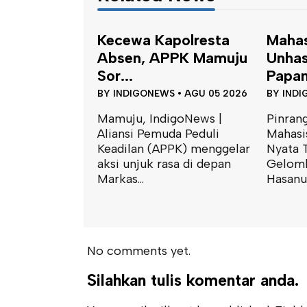
polresta
Mahasiswa KKN-T
Satu
PPK Mamuju
Unhas Terapkan
Peng
Papan Kod...
Tapala
S
•
AGU 05 2026
BY
INDIGONEWS
•
AGU 05 2026
BY
INDI
igoNews |
Pinrang, IndigoNews |
Mamuju
da Peduli
Mahasiswa Kuliah Kerja
Polres
PPK) menggelar
Nyata Tematik (KKN-T)
mengge
asa di depan
Gelombang 116 Universitas
terkait
Hasanud...
penangk
No comments yet.
Silahkan tulis komentar anda.