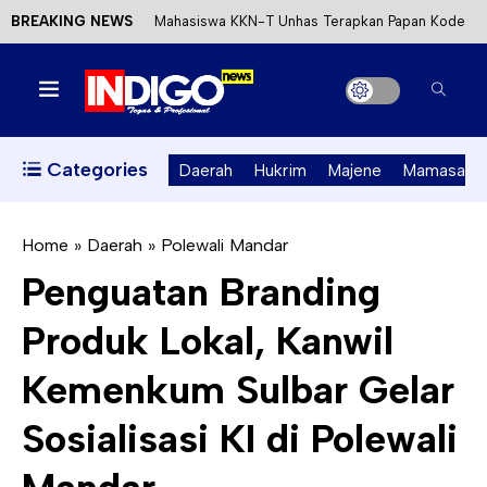
BREAKING NEWS
Mahasiswa KKN-T Unhas Terapkan Papan Kode
Etik Wisata di Pantai Lawere Desa Lotang Salo
Satu DPO Pengeroyokan SPBU Tapalang
Ditangkap, Satu Lagi Kabur ke Kalimantan
Categories
Daerah
Hukrim
Majene
Mamasa
Dinas ESDM Sulbar Siap Perkuat Integrasi
Perizinan Air Tanah melalui Aplikasi SAPO
Home
»
Daerah
»
Polewali Mandar
Penguatan Branding
Kecewa Kapolresta Absen, APPK Mamuju
Produk Lokal, Kanwil
Soroti Kejanggalan Kasus Tambang Emas Ilegal
Kemenkum Sulbar Gelar
Sosialisasi KI di Polewali