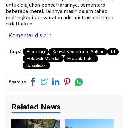
untuk diajukan pendaftarannya, sementara
beberapa merek lainnya masih dalam tahap
melengkapi persyaratan administrasi sebelum
didaftarkan.
Komentar disini :
Tags:
Branding
Kanwil Kemenkum Sulbar
KI
Polewali Mandar
Produk Lokal
Sosialisasi
Share to
Related News