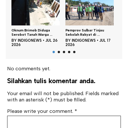
Tahanan Dipukul Rotan 25
Ka
Pemprov Sulbar Tinjau
Kali Tanpa Alas...
Da
.
Sekolah Rakyat di ...
BY
INDIGONEWS
•
JUN 25
B
L 26
BY
INDIGONEWS
•
JUL 17
2026
20
2026
No comments yet.
Silahkan tulis komentar anda.
Your email will not be published. Fields marked
with an asterisk (*) must be filled.
Please write your comment.
*