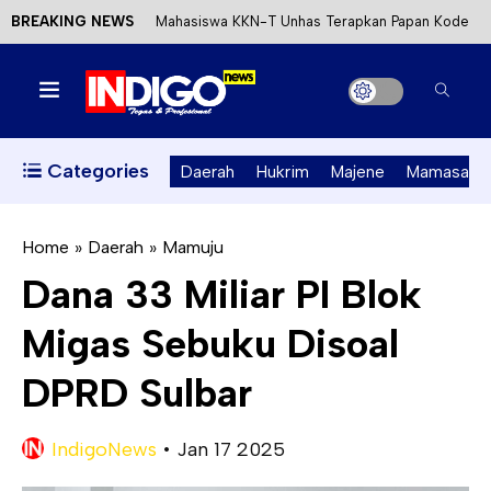
BREAKING NEWS
Mahasiswa KKN-T Unhas Terapkan Papan Kode
Etik Wisata di Pantai Lawere Desa Lotang Salo
Satu DPO Pengeroyokan SPBU Tapalang
Ditangkap, Satu Lagi Kabur ke Kalimantan
Categories
Daerah
Hukrim
Majene
Mamasa
Dinas ESDM Sulbar Siap Perkuat Integrasi
Perizinan Air Tanah melalui Aplikasi SAPO
Home
»
Daerah
»
Mamuju
Dana 33 Miliar PI Blok
Kecewa Kapolresta Absen, APPK Mamuju
Migas Sebuku Disoal
Soroti Kejanggalan Kasus Tambang Emas Ilegal
DPRD Sulbar
IndigoNews
•
Jan 17 2025