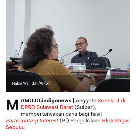
Habsi Wahid.(F/Anto)
M
AMUJU,indigonews |
Anggota
Komisi II di
DPRD Sulawesi Barat
(Sulbar),
mempertanyakan dana bagi hasil
Participating Interest
(PI) Pengelolaan
Blok Migas
Sebuku.