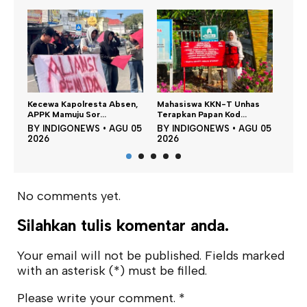
Satu DPO Pengeroyokan
Di
sen,
Mahasiswa KKN-T Unhas
SPBU Tapalang Dita...
Pe
Terapkan Papan Kod...
BY
INDIGONEWS
•
AGU 05
B
GU 05
BY
INDIGONEWS
•
AGU 05
2026
2
2026
No comments yet.
Silahkan tulis komentar anda.
Your email will not be published. Fields marked
with an asterisk (*) must be filled.
Please write your comment.
*