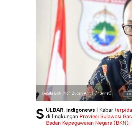
Kepala BKN Prof. Zudan Arif, (F/internet).
S
ULBAR, indigonews |
Kabar
terpid
di lingkungan
Provinsi Sulawesi Bar
Badan Kepegawaian Negara (BKN), Z