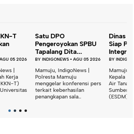
 DPO
Dinas ESDM Sulbar
B
eroyokan SPBU
Siap Perkuat
T
ng Dita...
Integrasi...
J
GONEWS
•
AGU 05 2026
BY
INDIGONEWS
•
JUL 31 2026
B
, IndigoNews |
Mamuju, IndigoNews |
M
ta Mamuju
Kepala Bidang Geologi dan
K
lar konferensi pers
Air Tanah Dinas Energi dan
I
 keberhasilan
Sumber Daya Mineral
S
apan sala...
(ESDM)...
m