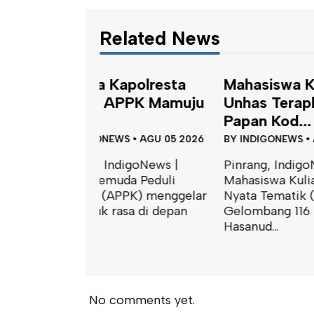
Related News
polresta
Mahasiswa KKN-T
Satu
PPK Mamuju
Unhas Terapkan
Peng
Papan Kod...
Tapala
S
•
AGU 05 2026
BY
INDIGONEWS
•
AGU 05 2026
BY
INDI
igoNews |
Pinrang, IndigoNews |
Mamuju
da Peduli
Mahasiswa Kuliah Kerja
Polres
PPK) menggelar
Nyata Tematik (KKN-T)
mengge
asa di depan
Gelombang 116 Universitas
terkait
Hasanud...
penangk
No comments yet.