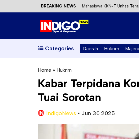
BREAKING NEWS
Mahasiswa KKN-T Unhas Terap
Satu DPO Pengeroyokan SPBU 
Dinas ESDM Sulbar Siap Perkua
Kecewa Kapolresta Absen, AP
Categories
Daerah
Hukrim
Majen
Home
»
Hukrim
Kabar Terpidana Kor
Tuai Sorotan
IndigoNews
•
Jun 30 2025