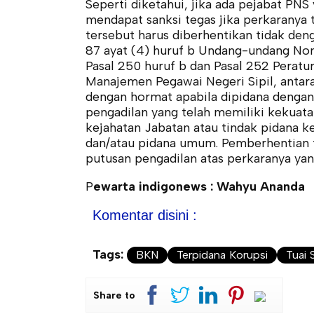
Seperti diketahui, jika ada pejabat PNS
mendapat sanksi tegas jika perkaranya 
tersebut harus diberhentikan tidak den
87 ayat (4) huruf b Undang-undang Nom
Pasal 250 huruf b dan Pasal 252 Perat
Manajemen Pegawai Negeri Sipil, antara
dengan hormat apabila dipidana dengan
pengadilan yang telah memiliki kekuat
kejahatan Jabatan atau tindak pidana 
dan/atau pidana umum. Pemberhentian te
putusan pengadilan atas perkaranya yan
P
ewarta indigonews : Wahyu Ananda
Komentar disini :
Tags:
BKN
Terpidana Korupsi
Tuai 
Share to