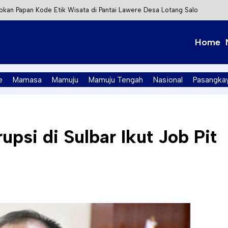
kan Papan Kode Etik Wisata di Pantai Lawere Desa Lotang Salo
Tapalang Ditangkap, Satu Lagi Kabur ke Kalimantan
Home
t Integrasi Perizinan Air Tanah melalui Aplikasi SAPO
PK Mamuju Soroti Kejanggalan Kasus Tambang Emas Ilegal
e
Mamasa
Mamuju
Mamuju Tengah
Nasional
Pasangka
upsi di Sulbar Ikut Job Pit