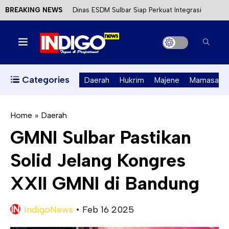
BREAKING NEWS
Dinas ESDM Sulbar Siap Perkuat Integrasi
Perizinan Air Tanah melalui Aplikasi SAPO
Kecewa Kapolresta Absen, APPK Mamuju
Soroti Kejanggalan Kasus Tambang Emas Ilegal
Categories
Daerah
Hukrim
Majene
Mamasa
Mahasiswa KKN-T Unhas Terapkan Papan Kode
Etik Wisata di Pantai Lawere Desa Lotang Salo
Home
»
Daerah
GMNI Sulbar Pastikan
Satu DPO Pengeroyokan SPBU Tapalang
Solid Jelang Kongres
Ditangkap, Satu Lagi Kabur ke Kalimantan
XXII GMNI di Bandung
IndigoNews
•
Feb 16 2025