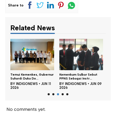
Share to
Related News
,
Temui Kemenkes, Gubernur
Kemenkum Sulbar Sebut
MF T
Suhardi Duka Do...
PPNS Sebagai Instr...
Boron
02
BY
INDIGONEWS
•
JUN 11
BY
INDIGONEWS
•
JUN 09
BY
2026
2026
202
No comments yet.