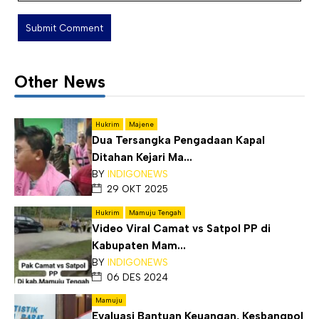
Other News
Hukrim
Majene
Dua Tersangka Pengadaan Kapal
Ditahan Kejari Ma...
BY
INDIGONEWS
29 OKT 2025
Hukrim
Mamuju Tengah
Video Viral Camat vs Satpol PP di
Kabupaten Mam...
BY
INDIGONEWS
06 DES 2024
Mamuju
Evaluasi Bantuan Keuangan, Kesbangpol