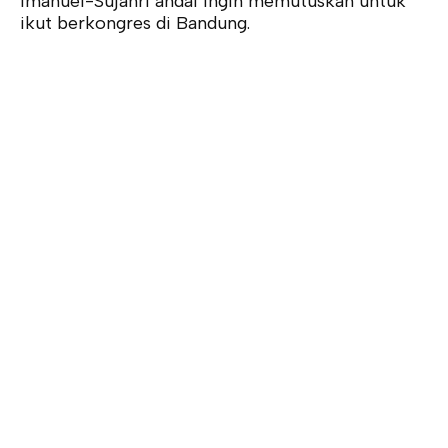
Imanuel-Sujahri andai ingin memutuskan untuk
ikut berkongres di Bandung.