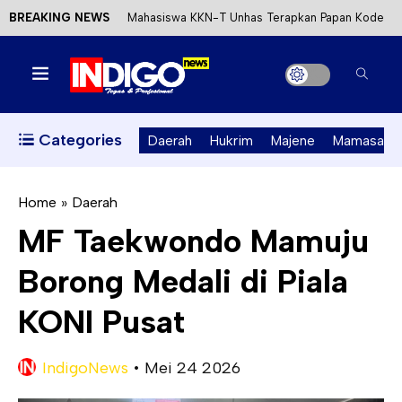
BREAKING NEWS
Mahasiswa KKN-T Unhas Terapkan Papan Kode
Etik Wisata di Pantai Lawere Desa Lotang Salo
Satu DPO Pengeroyokan SPBU Tapalang
Ditangkap, Satu Lagi Kabur ke Kalimantan
Categories
Daerah
Hukrim
Majene
Mamasa
Dinas ESDM Sulbar Siap Perkuat Integrasi
Perizinan Air Tanah melalui Aplikasi SAPO
Home
»
Daerah
MF Taekwondo Mamuju
Kecewa Kapolresta Absen, APPK Mamuju
Borong Medali di Piala
Soroti Kejanggalan Kasus Tambang Emas Ilegal
KONI Pusat
IndigoNews
•
Mei 24 2026