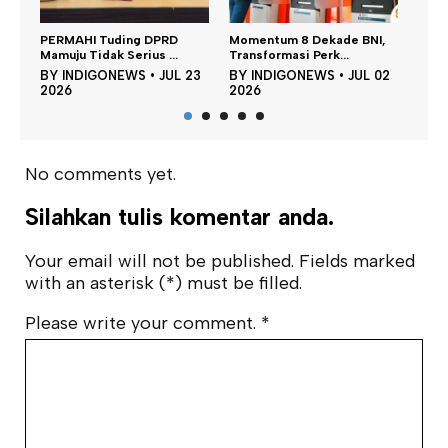
Temui Kemenkes, Gubernur
Ke
D
Momentum 8 Dekade BNI,
Suhardi Duka Do...
PPN
.
Transformasi Perk...
BY
INDIGONEWS
•
JUN 11
B
L 23
BY
INDIGONEWS
•
JUL 02
2026
20
2026
No comments yet.
Silahkan tulis komentar anda.
Your email will not be published. Fields marked
with an asterisk (*) must be filled.
Please write your comment.
*