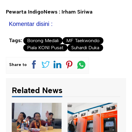
Pewarta IndigoNews : Irham Siriwa
Komentar disini :
Tags:
Borong Medali
MF Taekwondo
Piala KONI Pusat
Suhardi Duka
Share to
Related News