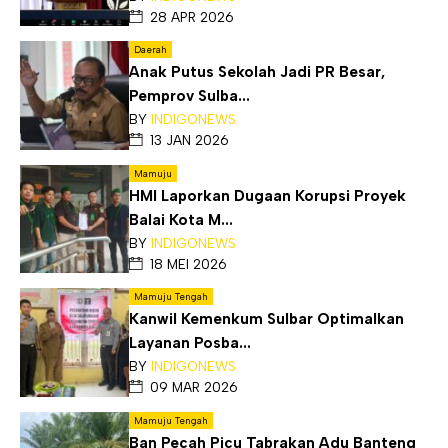
28 APR 2026
Daerah
Anak Putus Sekolah Jadi PR Besar,
Pemprov Sulba...
BY
INDIGONEWS
13 JAN 2026
Mamuju
HMI Laporkan Dugaan Korupsi Proyek
Balai Kota M...
BY
INDIGONEWS
18 MEI 2026
Mamuju Tengah
Kanwil Kemenkum Sulbar Optimalkan
Layanan Posba...
BY
INDIGONEWS
09 MAR 2026
Mamuju Tengah
Ban Pecah Picu Tabrakan Adu Banteng