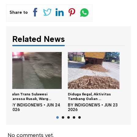
Share to
Related News
Diduga Ilegal, Aktivitas
Pria Asal Polman Tewas
Ban 
Tambang Galian ...
Dianiaya, Dua Pel...
Adu 
 24
BY
INDIGONEWS
•
JUN 23
BY
INDIGONEWS
•
MEI 23
BY
2026
2026
202
No comments yet.