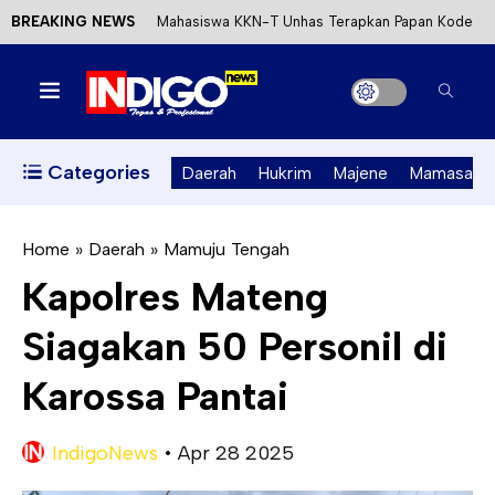
BREAKING NEWS
Mahasiswa KKN-T Unhas Terapkan Papan Kode
Etik Wisata di Pantai Lawere Desa Lotang Salo
Satu DPO Pengeroyokan SPBU Tapalang
Ditangkap, Satu Lagi Kabur ke Kalimantan
Categories
Daerah
Hukrim
Majene
Mamasa
Dinas ESDM Sulbar Siap Perkuat Integrasi
Perizinan Air Tanah melalui Aplikasi SAPO
Home
»
Daerah
»
Mamuju Tengah
Kapolres Mateng
Kecewa Kapolresta Absen, APPK Mamuju
Siagakan 50 Personil di
Soroti Kejanggalan Kasus Tambang Emas Ilegal
Karossa Pantai
IndigoNews
•
Apr 28 2025