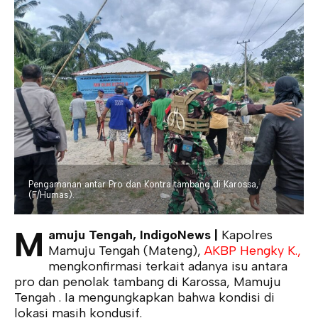
Pengamanan antar Pro dan Kontra tambang di Karossa,
(F/Humas).
M
amuju Tengah, IndigoNews |
Kapolres
Mamuju Tengah (Mateng),
AKBP Hengky K.,
mengkonfirmasi terkait adanya isu antara
pro dan penolak tambang di Karossa, Mamuju
Tengah . Ia mengungkapkan bahwa kondisi di
lokasi masih kondusif.