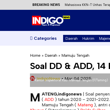
BREAKING NEWS
Mahasiswa KKN-T Unhas Terap
Satu DPO Pengeroyokan SPBU 
Dinas ESDM Sulbar Siap Perkua
Kecewa Kapolresta Absen, AP
Categories
Daerah
Hukrim
Majen
Home
»
Daerah
»
Mamuju Tengah
Soal DD & ADD, 14 
IndigoNews
•
Mar 04 2025
Kantor Inspektorat Kab. Mamuju Tengah.(F/Taming)
M
ATENG,indigonews
| Soal penyer
(
ADD
) tahun 2020 – 2021-2022.
Mamuju Tengah (
Mateng
), antri