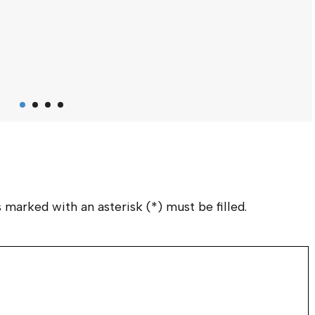
Mamuju Tengah,
M
IndigoNews | Personel
I
Polsek Karossa bergerak
W
cepat mendatangi Tempat
H
Kejadian Perkar...
S
 marked with an asterisk (*) must be filled.