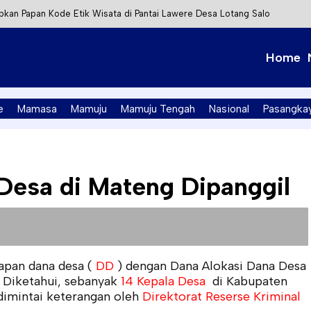
kan Papan Kode Etik Wisata di Pantai Lawere Desa Lotang Salo
Tapalang Ditangkap, Satu Lagi Kabur ke Kalimantan
Home
t Integrasi Perizinan Air Tanah melalui Aplikasi SAPO
PK Mamuju Soroti Kejanggalan Kasus Tambang Emas Ilegal
e
Mamasa
Mamuju
Mamuju Tengah
Nasional
Pasangka
Desa di Mateng Dipanggil
apan dana desa (
DD
) dengan Dana Alokasi Dana Desa
 Diketahui, sebanyak
14 Kepala Desa
di Kabupaten
 dimintai keterangan oleh
Direktorat Reserse Kriminal