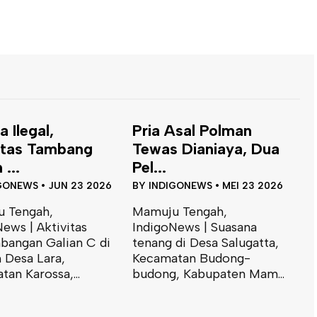
Asal Polman
 Dianiaya, Dua
GONEWS
•
MEI 23 2026
 Tengah,
News | Suasana
di Desa Salugatta,
Ban Pecah Picu
K
tan Budong-
Tabrakan Adu
G
, Kabupaten Mam...
Banteng Pick...
B
BY
INDIGONEWS
•
MEI 11 2026
B