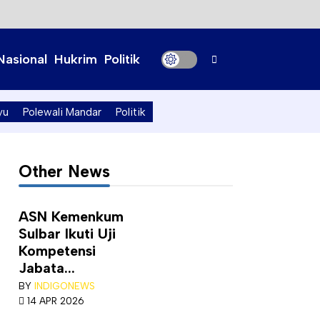
Nasional
Hukrim
Politik
yu
Polewali Mandar
Politik
Other News
ASN Kemenkum
Sulbar Ikuti Uji
Kompetensi
Jabata...
BY
INDIGONEWS
14 APR 2026