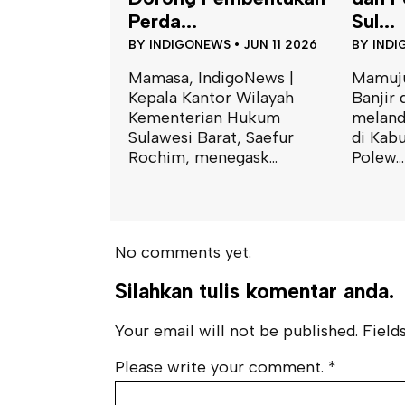
Sul...
BY
INDI
S
•
JUN 11 2026
BY
INDIGONEWS
•
MEI 16 2026
Mamasa
Badan 
igoNews |
Mamuju, IndigoNews |
(Bapen
r Wilayah
Banjir dan tanah longsor
Sulawes
n Hukum
melanda sejumlah wilayah
menggen
at, Saefur
di Kabupaten Mamasa dan
gask...
Polew...
No comments yet.
Silahkan tulis komentar anda.
Your email will not be published. Fields
Please write your comment.
*