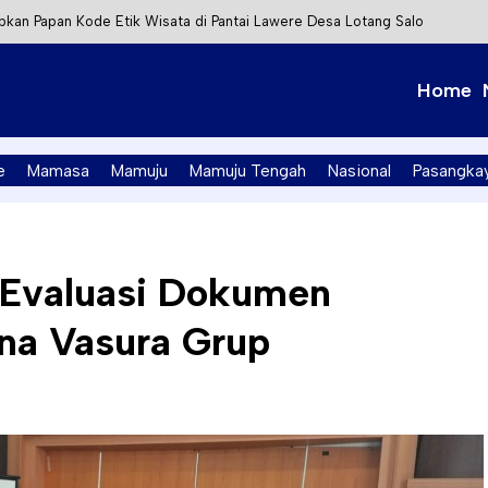
kan Papan Kode Etik Wisata di Pantai Lawere Desa Lotang Salo
Tapalang Ditangkap, Satu Lagi Kabur ke Kalimantan
Home
t Integrasi Perizinan Air Tanah melalui Aplikasi SAPO
PK Mamuju Soroti Kejanggalan Kasus Tambang Emas Ilegal
e
Mamasa
Mamuju
Mamuju Tengah
Nasional
Pasangka
 Evaluasi Dokumen
na Vasura Grup