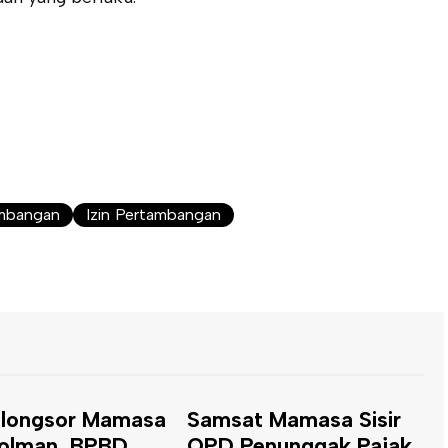
ambangan
Izin Pertambangan
t Mamasa Sisir
Suhardi Duka
K
enunggak Pajak
Resmikan Jalan
L