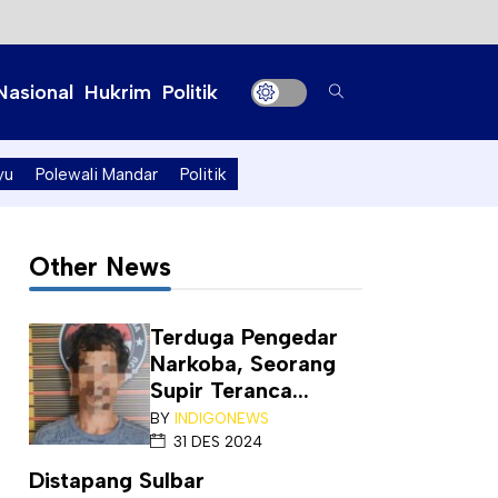
Nasional
Hukrim
Politik
yu
Polewali Mandar
Politik
Other News
Terduga Pengedar
Narkoba, Seorang
Supir Teranca...
BY
INDIGONEWS
31 DES 2024
Distapang Sulbar