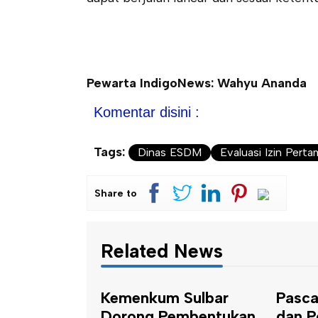
Pewarta IndigoNews: Wahyu Ananda
Komentar disini :
Tags:
Dinas ESDM
Evaluasi Izin Pert
Share to
Related News
 Sulbar
Pascalongsor Mamasa
Samsa
embentukan
dan Polman, BPBD
OPD P