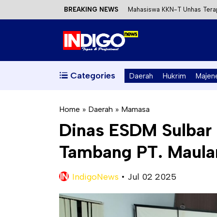
BREAKING NEWS
Mahasiswa KKN-T Unhas Terap
Satu DPO Pengeroyokan SPBU 
Dinas ESDM Sulbar Siap Perkua
Kecewa Kapolresta Absen, AP
Categories
Daerah
Hukrim
Majen
Home
»
Daerah
»
Mamasa
Dinas ESDM Sulbar
Tambang PT. Maula
IndigoNews
•
Jul 02 2025