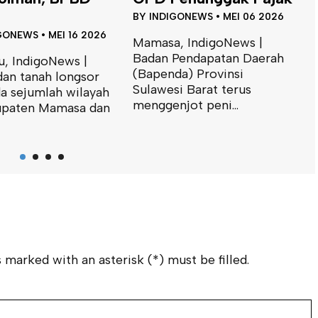
Urekang – ...
F
GONEWS
•
MEI 06 2026
BY
INDIGONEWS
•
MAR 05 2026
B
, IndigoNews |
Pendapatan Daerah
Mamasa, IndigoNews |
M
da) Provinsi
Gubernur Sulawesi Barat,
K
i Barat terus
Suhardi Duka, meresmikan
K
jot peni...
ruas jalan Urekang–Mambi
(
ya...
B
 marked with an asterisk (*) must be filled.