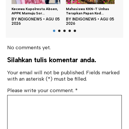
sen,
Mahasiswa KKN-T Unhas
Satu DPO Pengeroyokan
Di
Terapkan Papan Kod...
SPBU Tapalang Dita...
Per
U 05
BY
INDIGONEWS
•
AGU 05
BY
INDIGONEWS
•
AGU 05
B
2026
2026
20
No comments yet.
Silahkan tulis komentar anda.
Your email will not be published. Fields marked
with an asterisk (*) must be filled.
Please write your comment.
*