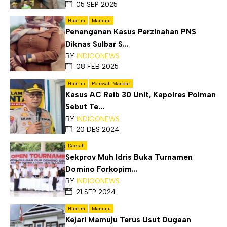
05 SEP 2025
Hukrim
Mamuju
Penanganan Kasus Perzinahan PNS
Diknas Sulbar S...
BY
INDIGONEWS
08 FEB 2025
Hukrim
Polewali Mandar
Kasus AC Raib 30 Unit, Kapolres Polman
Sebut Te...
BY
INDIGONEWS
20 DES 2024
Daerah
Sekprov Muh Idris Buka Turnamen
Domino Forkopim...
BY
INDIGONEWS
21 SEP 2024
Hukrim
Mamuju
Kejari Mamuju Terus Usut Dugaan