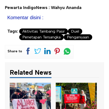
Pewarta IndigoNews : Wahyu Ananda
Komentar disini :
Tags:
Aktivitas Tambang Pasir
Duel
Penetapan Tersangka
Penganiyaan
Share to
Related News