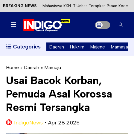
BREAKING NEWS
Mahasiswa KKN-T Unhas Terapkan Papan Kode
Etik Wisata di Pantai Lawere Desa Lotang Salo
Satu DPO Pengeroyokan SPBU Tapalang
Ditangkap, Satu Lagi Kabur ke Kalimantan
Categories
Daerah
Hukrim
Majene
Mamasa
Dinas ESDM Sulbar Siap Perkuat Integrasi
Perizinan Air Tanah melalui Aplikasi SAPO
Home
»
Daerah
»
Mamuju
Usai Bacok Korban,
Kecewa Kapolresta Absen, APPK Mamuju
Pemuda Asal Korossa
Soroti Kejanggalan Kasus Tambang Emas Ilegal
Resmi Tersangka
IndigoNews
•
Apr 28 2025