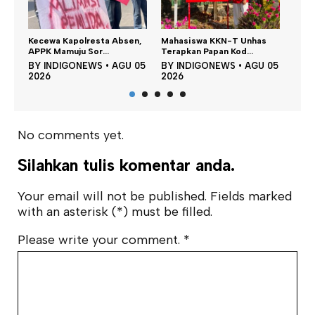
resta Absen,
Mahasiswa KKN-T Unhas
Satu DPO Pengeroyokan
or...
Terapkan Papan Kod...
SPBU Tapalang Dita...
EWS
•
AGU 05
BY
INDIGONEWS
•
AGU 05
BY
INDIGONEWS
•
AGU 
2026
2026
No comments yet.
Silahkan tulis komentar anda.
Your email will not be published. Fields marked
with an asterisk (*) must be filled.
Please write your comment.
*