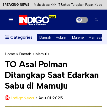
BREAKING NEWS
Mahasiswa KKN-T Unhas Terapkan Papan Kode
Etik Wisata di Pantai Lawere Desa Lotang Salo
Satu DPO Pengeroyokan SPBU Tapalang
Ditangkap, Satu Lagi Kabur ke Kalimantan
Categories
Daerah
Hukrim
Majene
Mamasa
Dinas ESDM Sulbar Siap Perkuat Integrasi
Perizinan Air Tanah melalui Aplikasi SAPO
Home
»
Daerah
»
Mamuju
TO Asal Polman
Kecewa Kapolresta Absen, APPK Mamuju
Ditangkap Saat Edarkan
Soroti Kejanggalan Kasus Tambang Emas Ilegal
Sabu di Mamuju
IndigoNews
•
Agu 01 2025