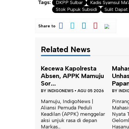
Tags:
DKPP Sulbar
Kadis Syamsul Ma'a
Stok Pupuk Subsidi
Sulit Dapa
Share to
Related News
Kecewa Kapolresta
Maha
Absen, APPK Mamuju
Unhas
Sor...
Papan
BY
INDIGONEWS
•
AGU 05 2026
BY
INDI
Mamuju, IndigoNews |
Pinrang
Aliansi Pemuda Peduli
Mahasi
Keadilan (APPK) menggelar
Nyata 
aksi unjuk rasa di depan
Gelomb
Markas...
Hasanud