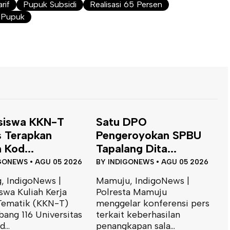
rif
Pupuk Subsidi
Realisasi 65 Persen
t Pupuk
siswa KKN-T
Satu DPO
 Terapkan
Pengeroyokan SPBU
 Kod...
Tapalang Dita...
GONEWS
•
AGU 05 2026
BY
INDIGONEWS
•
AGU 05 2026
, IndigoNews |
Mamuju, IndigoNews |
swa Kuliah Kerja
Polresta Mamuju
Tematik (KKN-T)
menggelar konferensi pers
D
ang 116 Universitas
terkait keberhasilan
S
...
penangkapan sala...