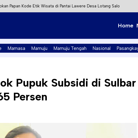
kan Papan Kode Etik Wisata di Pantai Lawere Desa Lotang Salo
Tapalang Ditangkap, Satu Lagi Kabur ke Kalimantan
Home
t Integrasi Perizinan Air Tanah melalui Aplikasi SAPO
PK Mamuju Soroti Kejanggalan Kasus Tambang Emas Ilegal
e
Mamasa
Mamuju
Mamuju Tengah
Nasional
Pasangka
tok Pupuk Subsidi di Sulbar
 65 Persen