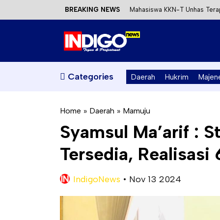
BREAKING NEWS
Mahasiswa KKN-T Unhas Terap
Satu DPO Pengeroyokan SPBU 
Dinas ESDM Sulbar Siap Perkua
Kecewa Kapolresta Absen, AP
Categories
Daerah
Hukrim
Majen
Home
»
Daerah
»
Mamuju
Syamsul Ma’arif : S
Tersedia, Realisasi
IndigoNews
•
Nov 13 2024