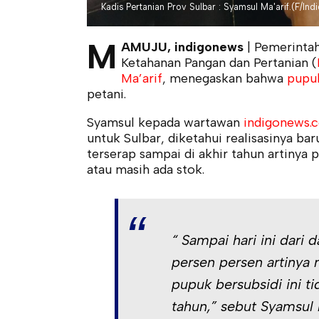
Kadis Pertanian Prov Sulbar : Syamsul Ma'arif.(F/In
M
AMUJU, indigonews
| Pemerintah
Ketahanan Pangan dan Pertanian (
Ma’arif
, menegaskan bahwa
pupuk
petani.
Syamsul kepada wartawan
indigonews.c
untuk Sulbar, diketahui realisasinya ba
terserap sampai di akhir tahun artinya 
atau masih ada stok.
“ Sampai hari ini dari d
persen persen artinya m
pupuk bersubsidi ini ti
tahun,” sebut Syamsul