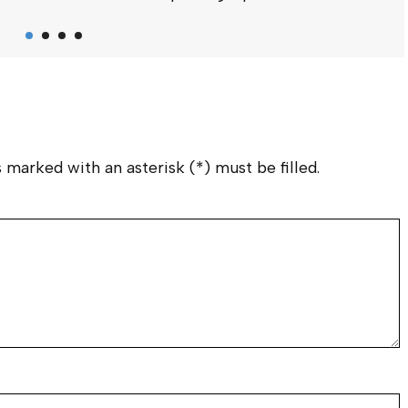
I
B
M
K
A
S
(
 marked with an asterisk (*) must be filled.