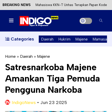
BREAKING NEWS
Mahasiswa KKN-T Unhas Terapkan Papan Kode
Etik Wisata di Pantai Lawere Desa Lotang Salo
Satu DPO Pengeroyokan SPBU Tapalang
Ditangkap, Satu Lagi Kabur ke Kalimantan
Categories
Daerah
Hukrim
Majene
Mamasa
Dinas ESDM Sulbar Siap Perkuat Integrasi
Perizinan Air Tanah melalui Aplikasi SAPO
Home
»
Daerah
»
Majene
Satresnarkoba Majene
Kecewa Kapolresta Absen, APPK Mamuju
Amankan Tiga Pemuda
Soroti Kejanggalan Kasus Tambang Emas Ilegal
Pengguna Narkoba
IndigoNews
•
Jun 23 2025