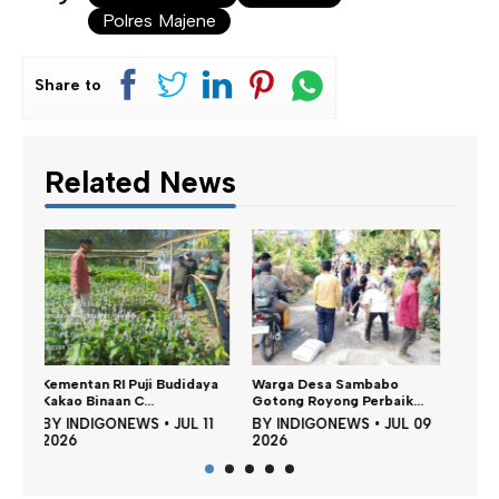
Polres Majene
Share to
Related News
Keme
Angin Segar PKB Majene di
ya
Warga Desa Sambabo
Pemb
Tangan H. Iwan...
Gotong Royong Perbaik...
BY
BY
INDIGONEWS
•
JUN 12
11
BY
INDIGONEWS
•
JUL 09
202
2026
2026