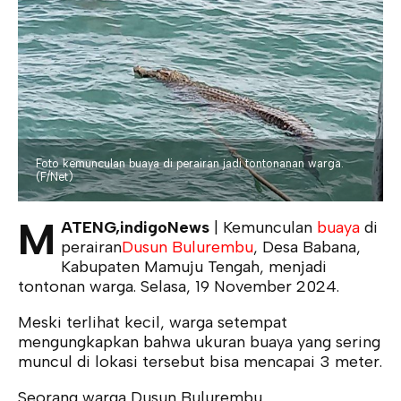
Foto kemunculan buaya di perairan jadi tontonanan warga.
(F/Net)
M
ATENG,indigoNews
| Kemunculan
buaya
di
perairan
Dusun Bulurembu
, Desa Babana,
Kabupaten Mamuju Tengah, menjadi
tontonan warga. Selasa, 19 November 2024.
Meski terlihat kecil, warga setempat
mengungkapkan bahwa ukuran buaya yang sering
muncul di lokasi tersebut bisa mencapai 3 meter.
Seorang warga Dusun Bulurembu