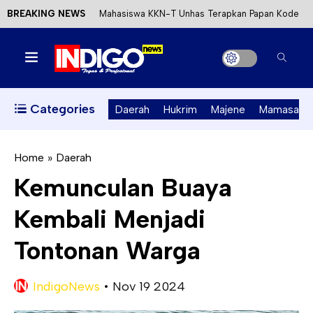
BREAKING NEWS
Mahasiswa KKN-T Unhas Terapkan Papan Kode
Etik Wisata di Pantai Lawere Desa Lotang Salo
Satu DPO Pengeroyokan SPBU Tapalang
Ditangkap, Satu Lagi Kabur ke Kalimantan
Categories
Daerah
Hukrim
Majene
Mamasa
Dinas ESDM Sulbar Siap Perkuat Integrasi
Perizinan Air Tanah melalui Aplikasi SAPO
Home
»
Daerah
Kemunculan Buaya
Kecewa Kapolresta Absen, APPK Mamuju
Kembali Menjadi
Soroti Kejanggalan Kasus Tambang Emas Ilegal
Tontonan Warga
IndigoNews
•
Nov 19 2024