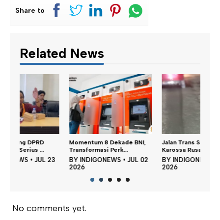
Share to
Related News
Momentum 8 Dekade BNI,
Jalan Trans Sulawesi
Didug
Transformasi Perk...
Karossa Rusak, Warg...
Tamb
23
BY
INDIGONEWS
•
JUL 02
BY
INDIGONEWS
•
JUN 24
BY
2026
2026
202
No comments yet.