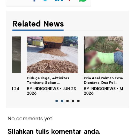
Related News
Ban 
Diduga Ilegal, Aktivitas
Pria Asal Polman Tewas
Adu 
Tambang Galian ...
Dianiaya, Dua Pel...
BY
24
BY
INDIGONEWS
•
JUN 23
BY
INDIGONEWS
•
MEI 23
202
2026
2026
No comments yet.
Silahkan tulis komentar anda.