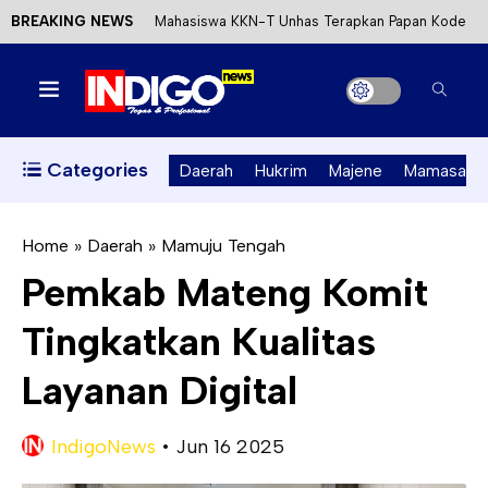
BREAKING NEWS
Mahasiswa KKN-T Unhas Terapkan Papan Kode
Etik Wisata di Pantai Lawere Desa Lotang Salo
Satu DPO Pengeroyokan SPBU Tapalang
Ditangkap, Satu Lagi Kabur ke Kalimantan
Categories
Daerah
Hukrim
Majene
Mamasa
Dinas ESDM Sulbar Siap Perkuat Integrasi
Perizinan Air Tanah melalui Aplikasi SAPO
Home
»
Daerah
»
Mamuju Tengah
Pemkab Mateng Komit
Kecewa Kapolresta Absen, APPK Mamuju
Tingkatkan Kualitas
Soroti Kejanggalan Kasus Tambang Emas Ilegal
Layanan Digital
IndigoNews
•
Jun 16 2025