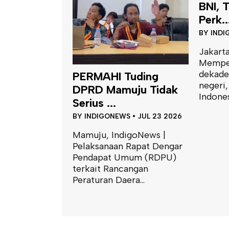
BNI, Transformasi
Guber
Perk...
Duka 
BY
INDIGONEWS
•
JUL 02 2026
BY
INDI
Jakarta, IndigoNews |
Jakarta
Memperingati delapan
Gubern
dekade pengabdian kepada
Suhard
Tuding
negeri, PT Bank Negara
para k
uju Tidak
Indonesia...
Sulawesi
S
•
JUL 23 2026
igoNews |
 Rapat Dengar
mum (RDPU)
angan
ra...