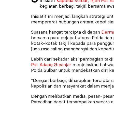
inisiatif
Kapolda Sulbar, Irjen Pol. 
kegiatan berbagi takjil bersama aw
Inisiatif ini menjadi langkah strategi
mempererat hubungan antara kepolisian
Suasana hangat tercipta di depan
Derma
bersama para pejabat utama Polda dan
kotak-kotak takjil kepada para pengguna
juga rasa saling menghargai dan kepedul
Lebih dari sekadar aksi pembagian takji
Pol. Adang Ginanjar
menjelaskan bahwa 
Polda Sulbar untuk mendekatkan diri k
“Dengan berbagi, diharapkan tercipta ra
kepolisian dan masyarakat dalam menj
Dengan melibatkan media, pesan-pesan 
Ramadhan dapat tersampaikan secara ef