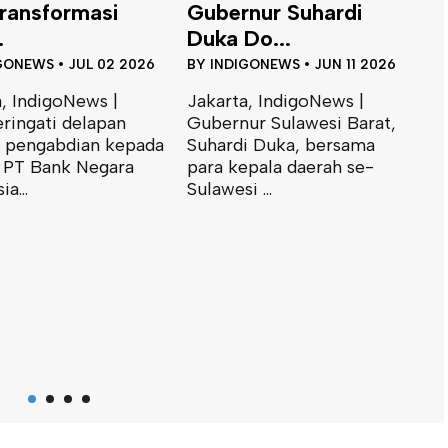
nur Suhardi
Sebut PPNS Sebagai
Do...
Instr...
GONEWS
•
JUN 11 2026
BY
INDIGONEWS
•
JUN 09 2026
, IndigoNews |
Bogor, IndigoNews | Kepala
ur Sulawesi Barat,
Kantor Wilayah
i Duka, bersama
Kementerian Hukum
M
epala daerah se-
Sulawesi Barat, Saefur
M
 ...
Rochim, menegaska...
M
B
M
M
s
p
a