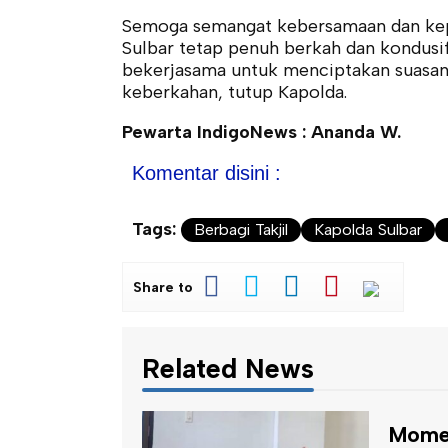
Semoga semangat kebersamaan dan keped
Sulbar tetap penuh berkah dan kondusif
bekerjasama untuk menciptakan suasa
keberkahan, tutup Kapolda.
Pewarta IndigoNews : Ananda W.
Komentar disini :
Tags:
Berbagi Takjil
Kapolda Sulbar
Share to
Related News
Momentum 8 Dekade
Temui