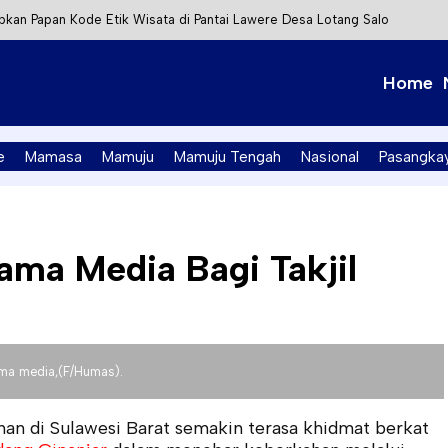
kan Papan Kode Etik Wisata di Pantai Lawere Desa Lotang Salo
Tapalang Ditangkap, Satu Lagi Kabur ke Kalimantan
Home
t Integrasi Perizinan Air Tanah melalui Aplikasi SAPO
PK Mamuju Soroti Kejanggalan Kasus Tambang Emas Ilegal
e
Mamasa
Mamuju
Mamuju Tengah
Nasional
Pasangka
ama Media Bagi Takjil
sama media,(F/Humas).
n di Sulawesi Barat semakin terasa khidmat berkat