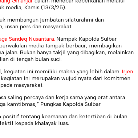
Adang Ginanjar
dalam menebar keberkahan melalui
ak media, Kamis (13/3/25).
 untuk membangun jembatan silaturahmi dan
, insan pers dan masyarakat.
ga Sandeq Nusantara.
Nampak Kapolda Sulbar
 perwakilan media tampak berbaur, membagikan
 jalan. Bukan hanya takjil yang dibagikan, melainkan
ian di tengah bulan suci.
l, kegiatan ini memiliki makna yang lebih dalam.
Irjen
kegiatan ini merupakan wujud nyata dari komitmen
epada masyarakat.
sa saling percaya dan kerja sama yang erat antara
aga kamtibmas,” Pungkas Kapolda Sulbar
positif tentang keamanan dan ketertiban di bulan
ektif kepada khalayak luas.