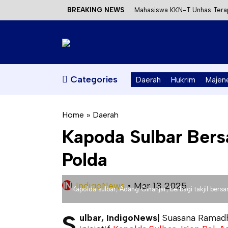
BREAKING NEWS
Mahasiswa KKN-T Unhas Terap
Satu DPO Pengeroyokan SPBU 
Dinas ESDM Sulbar Siap Perkua
Kecewa Kapolresta Absen, AP
Categories
Daerah
Hukrim
Majen
Home
»
Daerah
Kapoda Sulbar Bers
Polda
IndigoNews
•
Mar 13 2025
Kapolda sulbar, Adang Ginanjar, berbagi takjil ber
S
ulbar, IndigoNews|
Suasana Ramadha