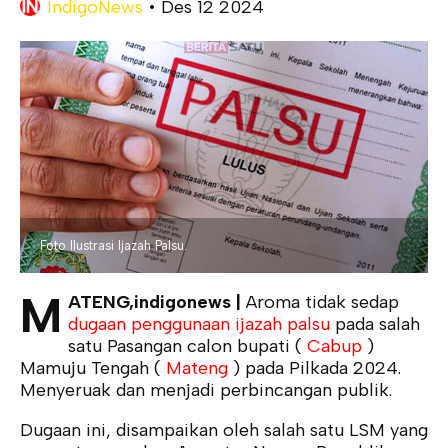
IndigoNews
•
Des 12 2024
Foto Ilustrasi Ijazah Palsu.
M
ATENG,indigonews |
Aroma tidak sedap
dugaan penggunaan ijazah palsu
pada salah
satu Pasangan calon bupati (
Cabup
)
Mamuju Tengah (
Mateng
) pada Pilkada 2024.
Menyeruak dan menjadi perbincangan publik.
Dugaan ini, disampaikan oleh salah satu LSM yang