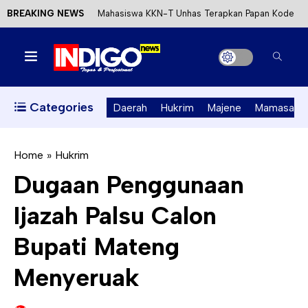
BREAKING NEWS
Mahasiswa KKN-T Unhas Terapkan Papan Kode
Etik Wisata di Pantai Lawere Desa Lotang Salo
Satu DPO Pengeroyokan SPBU Tapalang
Ditangkap, Satu Lagi Kabur ke Kalimantan
Categories
Daerah
Hukrim
Majene
Mamasa
Dinas ESDM Sulbar Siap Perkuat Integrasi
Perizinan Air Tanah melalui Aplikasi SAPO
Home
»
Hukrim
Dugaan Penggunaan
Kecewa Kapolresta Absen, APPK Mamuju
Ijazah Palsu Calon
Soroti Kejanggalan Kasus Tambang Emas Ilegal
Bupati Mateng
Menyeruak