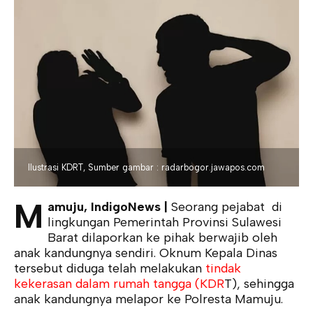
Ilustrasi KDRT, Sumber gambar : radarbogor.jawapos.com
M
amuju, IndigoNews |
Seorang pejabat di
lingkungan Pemerintah Provinsi Sulawesi
Barat dilaporkan ke pihak berwajib oleh
anak kandungnya sendiri. Oknum Kepala Dinas
tersebut diduga telah melakukan
tindak
kekerasan dalam rumah tangga (KDR
T), sehingga
anak kandungnya melapor ke Polresta Mamuju.