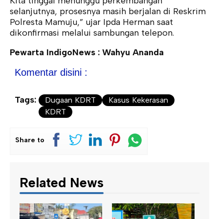
Kita tinggal menunggu perkembangan
selanjutnya, prosesnya masih berjalan di Reskrim
Polresta Mamuju,” ujar Ipda Herman saat
dikonfirmasi melalui sambungan telepon.
Pewarta IndigoNews : Wahyu Ananda
Komentar disini :
Tags:
Dugaan KDRT
Kasus Kekerasan
KDRT
Share to
Related News