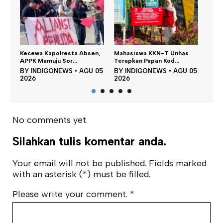
Kecewa Kapolresta Absen,
Mahasiswa KKN-T Unhas
Satu DPO P
APPK Mamuju Sor...
Terapkan Papan Kod...
SPBU Tapala
BY
INDIGONEWS
•
AGU 05
BY
INDIGONEWS
•
AGU 05
BY
INDIG
2026
2026
2026
No comments yet.
Silahkan tulis komentar anda.
Your email will not be published. Fields marked
with an asterisk (*) must be filled.
Please write your comment.
*