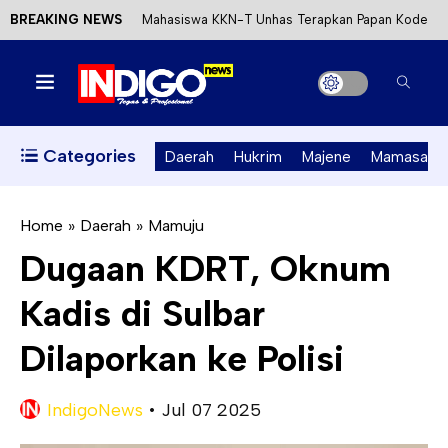
BREAKING NEWS
Mahasiswa KKN-T Unhas Terapkan Papan Kode
Etik Wisata di Pantai Lawere Desa Lotang Salo
Satu DPO Pengeroyokan SPBU Tapalang
Ditangkap, Satu Lagi Kabur ke Kalimantan
Categories
Daerah
Hukrim
Majene
Mamasa
Dinas ESDM Sulbar Siap Perkuat Integrasi
Perizinan Air Tanah melalui Aplikasi SAPO
Home
»
Daerah
»
Mamuju
Dugaan KDRT, Oknum
Kecewa Kapolresta Absen, APPK Mamuju
Kadis di Sulbar
Soroti Kejanggalan Kasus Tambang Emas Ilegal
Dilaporkan ke Polisi
IndigoNews
•
Jul 07 2025