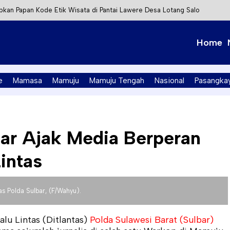
kan Papan Kode Etik Wisata di Pantai Lawere Desa Lotang Salo
Tapalang Ditangkap, Satu Lagi Kabur ke Kalimantan
Home
t Integrasi Perizinan Air Tanah melalui Aplikasi SAPO
PK Mamuju Soroti Kejanggalan Kasus Tambang Emas Ilegal
e
Mamasa
Mamuju
Mamuju Tengah
Nasional
Pasangka
bar Ajak Media Berperan
Lintas
as Polda Sulbar, (F/Wahyu).
alu Lintas (Ditlantas)
Polda Sulawesi Barat (Sulbar)