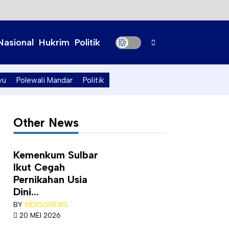
Nasional
Hukrim
Politik
yu
Polewali Mandar
Politik
Other News
Kemenkum Sulbar
Ikut Cegah
Pernikahan Usia
Dini...
BY
INDIGONEWS
20 MEI 2026