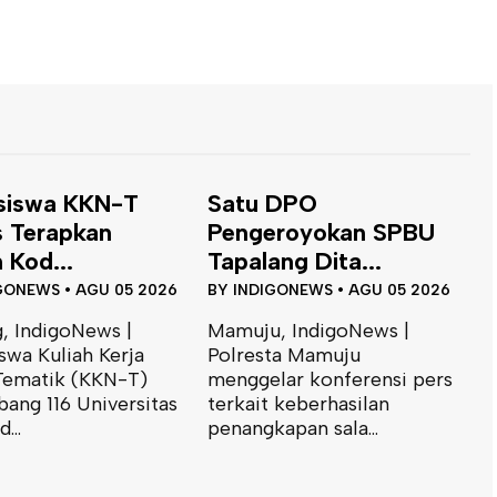
 DPO
Dinas ESDM Sulbar
eroyokan SPBU
Siap Perkuat
ang Dita...
Integrasi...
IGONEWS
•
AGU 05 2026
BY
INDIGONEWS
•
JUL 31 2026
u, IndigoNews |
Mamuju, IndigoNews |
sta Mamuju
Kepala Bidang Geologi dan
lar konferensi pers
Air Tanah Dinas Energi dan
t keberhasilan
Sumber Daya Mineral
kapan sala...
(ESDM)...