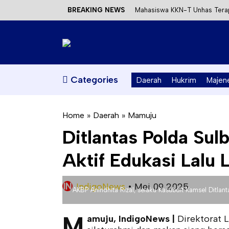
BREAKING NEWS
Mahasiswa KKN-T Unhas Terap
Satu DPO Pengeroyokan SPBU 
Dinas ESDM Sulbar Siap Perkua
Kecewa Kapolresta Absen, AP
Categories
Daerah
Hukrim
Majen
Home
»
Daerah
»
Mamuju
Ditlantas Polda Sul
Aktif Edukasi Lalu 
IndigoNews
•
Mei 09 2025
AKBP Anindhita Rizal, selaku Kasubdit Kamsel Ditlant
M
amuju, IndigoNews |
Direktorat L