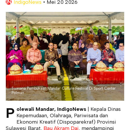
IndigoNews
•
Mei 20 2026
Suasana Pembukaan Mandar Culture Festival Di Sport Center
Polman
P
olewali Mandar, IndigoNews
| Kepala Dinas
Kepemudaan, Olahraga, Pariwisata dan
Ekonomi Kreatif (Dispoparekraf) Provinsi
Sulawesi Barat,
Bau Akram Dai
, mendampingi