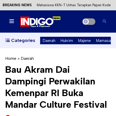
BREAKING NEWS
Mahasiswa KKN-T Unhas Terapkan Papan Kode
Etik Wisata di Pantai Lawere Desa Lotang Salo
Satu DPO Pengeroyokan SPBU Tapalang
Ditangkap, Satu Lagi Kabur ke Kalimantan
Categories
Daerah
Hukrim
Majene
Mamasa
Dinas ESDM Sulbar Siap Perkuat Integrasi
Perizinan Air Tanah melalui Aplikasi SAPO
Home
»
Daerah
Bau Akram Dai
Kecewa Kapolresta Absen, APPK Mamuju
Dampingi Perwakilan
Soroti Kejanggalan Kasus Tambang Emas Ilegal
Kemenpar RI Buka
Mandar Culture Festival