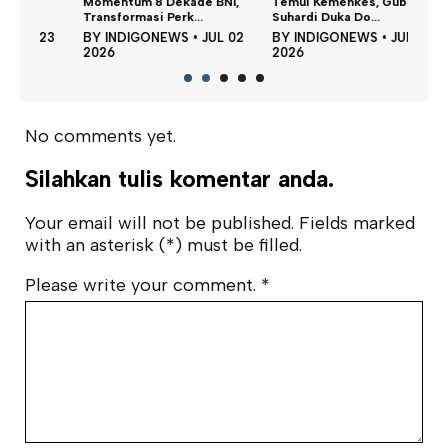
Keme
Momentum 8 Dekade BNI,
Temui Kemenkes, Gubernur
PPNS 
Transformasi Perk...
Suhardi Duka Do...
BY
23
BY
INDIGONEWS
•
JUL 02
BY
INDIGONEWS
•
JUN 11
202
2026
2026
No comments yet.
Silahkan tulis komentar anda.
Your email will not be published. Fields marked
with an asterisk (*) must be filled.
Please write your comment.
*