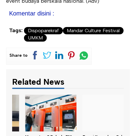
event budaya berskala nasional. (Adv)
Komentar disini :
Tags:
Dispoparekraf
Mandar Culture Festival
UMKM
Share to
Related News