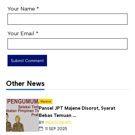
Your Name
*
Your Email
*
Other News
Majene
Pansel JPT Majene Disorot, Syarat
Bebas Temuan ...
BY
INDIGONEWS
11 SEP 2025