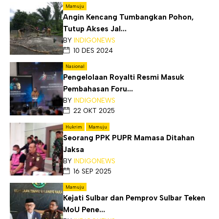
Mamuju
Angin Kencang Tumbangkan Pohon,
Tutup Akses Jal...
BY
INDIGONEWS
10 DES 2024
Nasional
Pengelolaan Royalti Resmi Masuk
Pembahasan Foru...
BY
INDIGONEWS
22 OKT 2025
Hukrim
Mamuju
Seorang PPK PUPR Mamasa Ditahan
Jaksa
BY
INDIGONEWS
16 SEP 2025
Mamuju
Kejati Sulbar dan Pemprov Sulbar Teken
MoU Pene...