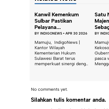
emenkum
Satu Nama Dari
Kanw
tikan
Majene, Mencuat
Sulba
.
Sebagai C...
Layan
S
•
APR 30 2026
BY
INDIGONEWS
•
APR 20 2026
BY
IND
igoNews |
Mamuju, IndigoNews |
Pasang
yah
Kekosongan kursi Wakil
Kantor
n Hukum
Gubernur Sulawesi Barat
Kemen
at terus
pasca wafatnya Salim S.
Sulawe
inergi deng...
Mengga m...
Kemenk
No comments yet.
Silahkan tulis komentar anda.