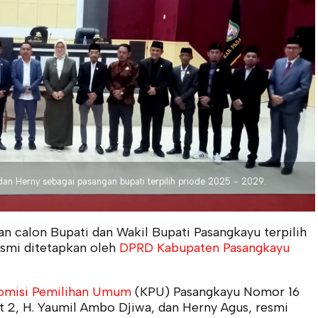
an Herny sebagai pasangan bupati terpilih priode 2025 - 2029.
n calon Bupati dan Wakil Bupati Pasangkayu terpilih
smi ditetapkan oleh
DPRD Kabupaten Pasangkayu
misi Pemilihan Umum
(KPU) Pasangkayu Nomor 16
 2, H. Yaumil Ambo Djiwa, dan Herny Agus, resmi