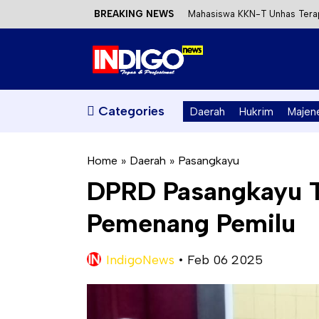
BREAKING NEWS
Mahasiswa KKN-T Unhas Terap
Satu DPO Pengeroyokan SPBU 
Dinas ESDM Sulbar Siap Perkua
Kecewa Kapolresta Absen, AP
Categories
Daerah
Hukrim
Majen
Home
»
Daerah
»
Pasangkayu
DPRD Pasangkayu T
Pemenang Pemilu
IndigoNews
•
Feb 06 2025