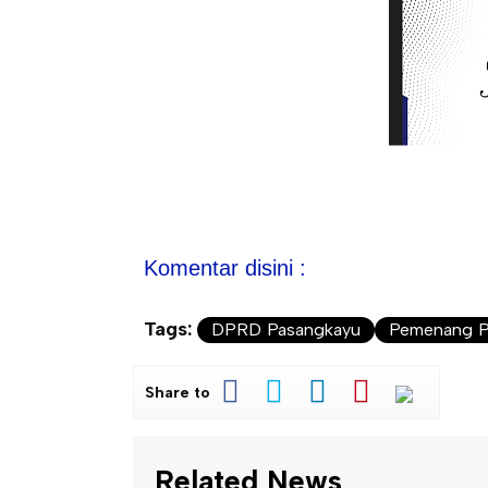
Komentar disini :
Tags:
DPRD Pasangkayu
Pemenang P
Share to
Related News