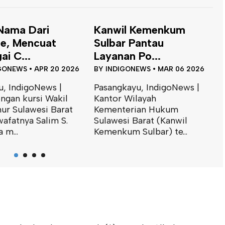
il Kemenkum
Kunjungi Polres
K
r Pantau
Pasangkayu,
S
an Po...
Kemenkum Sul...
P
IGONEWS
•
MAR 06 2026
BY
INDIGONEWS
•
MAR 06 2026
B
kayu, IndigoNews |
Pasangkayu, IndigoNews|
P
 Wilayah
Kepala Kantor Wilayah
K
terian Hukum
Kementerian Hukum
K
si Barat (Kanwil
Sulawesi Barat, Saefur
S
um Sulbar) te...
Rochim, menya...
R