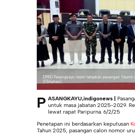
DPRD Pasangkayu resmi tetapkan pasangan Yaumil d
(F/Humas)
P
ASANGKAYU,indigonews |
Pasanga
untuk masa jabatan 2025-2029. Re
lewat rapat Paripurna. 6/2/25
Penetapan ini berdasarkan keputusan
Ko
Tahun 2025, pasangan calon nomor urut