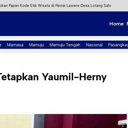
kan Papan Kode Etik Wisata di Pantai Lawere Desa Lotang Salo
Tapalang Ditangkap, Satu Lagi Kabur ke Kalimantan
Home
t Integrasi Perizinan Air Tanah melalui Aplikasi SAPO
PK Mamuju Soroti Kejanggalan Kasus Tambang Emas Ilegal
e
Mamasa
Mamuju
Mamuju Tengah
Nasional
Pasangka
etapkan Yaumil-Herny