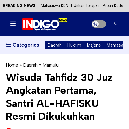
BREAKING NEWS
Mahasiswa KKN-T Unhas Terapkan Papan Kode
Etik Wisata di Pantai Lawere Desa Lotang Salo
Satu DPO Pengeroyokan SPBU Tapalang
Ditangkap, Satu Lagi Kabur ke Kalimantan
Categories
Daerah
Hukrim
Majene
Mamasa
Dinas ESDM Sulbar Siap Perkuat Integrasi
Perizinan Air Tanah melalui Aplikasi SAPO
Home
»
Daerah
»
Mamuju
Wisuda Tahfidz 30 Juz
Kecewa Kapolresta Absen, APPK Mamuju
Angkatan Pertama,
Soroti Kejanggalan Kasus Tambang Emas Ilegal
Santri AL-HAFISKU
Resmi Dikukuhkan