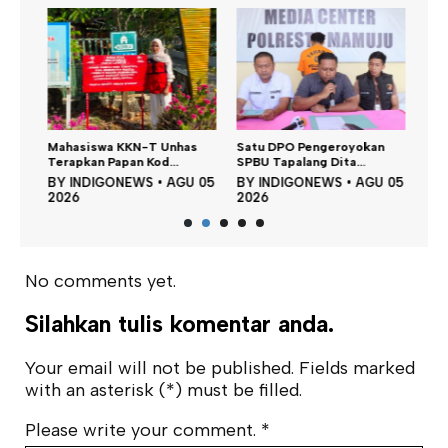
Dina
n,
Mahasiswa KKN-T Unhas
Satu DPO Pengeroyokan
Perku
Terapkan Papan Kod...
SPBU Tapalang Dita...
BY
 05
BY
INDIGONEWS
•
AGU 05
BY
INDIGONEWS
•
AGU 05
202
2026
2026
No comments yet.
Silahkan tulis komentar anda.
Your email will not be published. Fields marked
with an asterisk (*) must be filled.
Please write your comment.
*