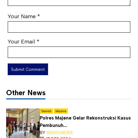
Your Name
*
Your Email
*
Other News
Daerah
Majene
Polres Majene Gelar Rekonstruksi Kasus
Pembunuh...
BY
INDIGONEWS