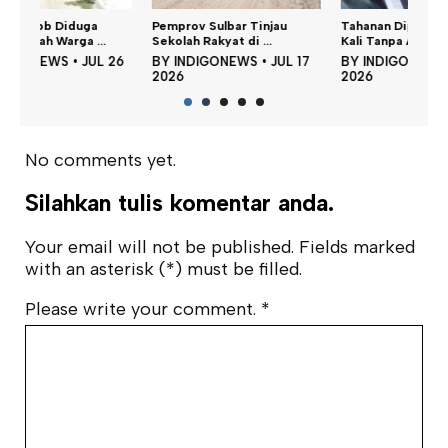
Pemprov Sulbar Tinjau
Tahanan Dipukul Rotan 25
Kanw
Sekolah Rakyat di ...
Kali Tanpa Alas...
Data
26
BY
INDIGONEWS
•
JUL 17
BY
INDIGONEWS
•
JUN 25
BY
2026
2026
202
No comments yet.
Silahkan tulis komentar anda.
Your email will not be published. Fields marked
with an asterisk (*) must be filled.
Please write your comment.
*