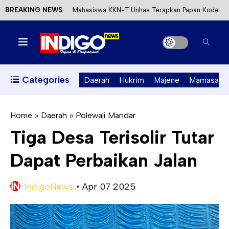
BREAKING NEWS
Mahasiswa KKN-T Unhas Terapkan Papan Kode
Etik Wisata di Pantai Lawere Desa Lotang Salo
Satu DPO Pengeroyokan SPBU Tapalang
Ditangkap, Satu Lagi Kabur ke Kalimantan
Categories
Daerah
Hukrim
Majene
Mamasa
Dinas ESDM Sulbar Siap Perkuat Integrasi
Perizinan Air Tanah melalui Aplikasi SAPO
Home
»
Daerah
»
Polewali Mandar
Tiga Desa Terisolir Tutar
Kecewa Kapolresta Absen, APPK Mamuju
Dapat Perbaikan Jalan
Soroti Kejanggalan Kasus Tambang Emas Ilegal
IndigoNews
•
Apr 07 2025