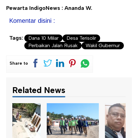
Pewarta IndigoNews : Ananda W.
Komentar disini :
Tags:
Dana 10 Miliar
Desa Terisolir
Perbaikan Jalan Rusak
Wakil Gubernur
Share to
Related News