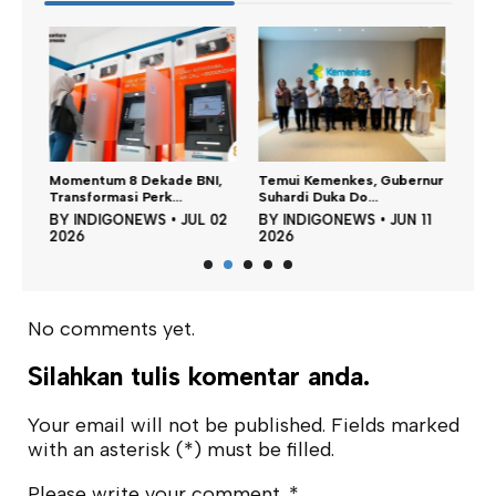
Keme
Momentum 8 Dekade BNI,
Temui Kemenkes, Gubernur
PPNS 
Transformasi Perk...
Suhardi Duka Do...
BY
23
BY
INDIGONEWS
•
JUL 02
BY
INDIGONEWS
•
JUN 11
202
2026
2026
No comments yet.
Silahkan tulis komentar anda.
Your email will not be published. Fields marked
with an asterisk (*) must be filled.
Please write your comment.
*