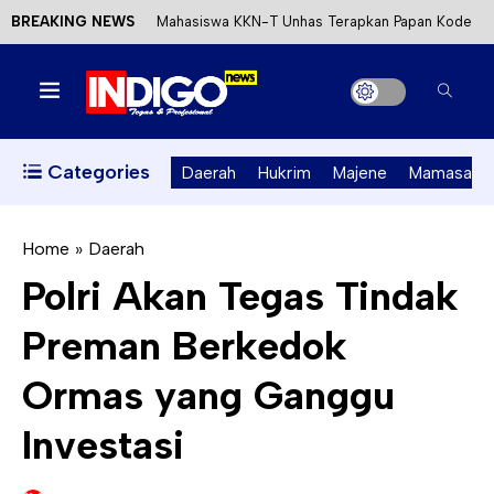
BREAKING NEWS
Mahasiswa KKN-T Unhas Terapkan Papan Kode
Etik Wisata di Pantai Lawere Desa Lotang Salo
Satu DPO Pengeroyokan SPBU Tapalang
Ditangkap, Satu Lagi Kabur ke Kalimantan
Categories
Daerah
Hukrim
Majene
Mamasa
Dinas ESDM Sulbar Siap Perkuat Integrasi
Perizinan Air Tanah melalui Aplikasi SAPO
Home
»
Daerah
Polri Akan Tegas Tindak
Kecewa Kapolresta Absen, APPK Mamuju
Preman Berkedok
Soroti Kejanggalan Kasus Tambang Emas Ilegal
Ormas yang Ganggu
Investasi