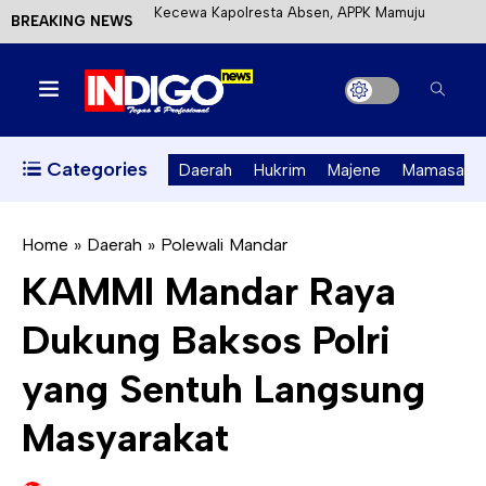
BREAKING NEWS
Mahasiswa KKN-T Unhas Terapkan Papan Kode
Etik Wisata di Pantai Lawere Desa Lotang Salo
Satu DPO Pengeroyokan SPBU Tapalang
Ditangkap, Satu Lagi Kabur ke Kalimantan
Categories
Daerah
Hukrim
Majene
Mamasa
Dinas ESDM Sulbar Siap Perkuat Integrasi
Perizinan Air Tanah melalui Aplikasi SAPO
Home
»
Daerah
»
Polewali Mandar
KAMMI Mandar Raya
Kecewa Kapolresta Absen, APPK Mamuju
Dukung Baksos Polri
Soroti Kejanggalan Kasus Tambang Emas Ilegal
yang Sentuh Langsung
Masyarakat