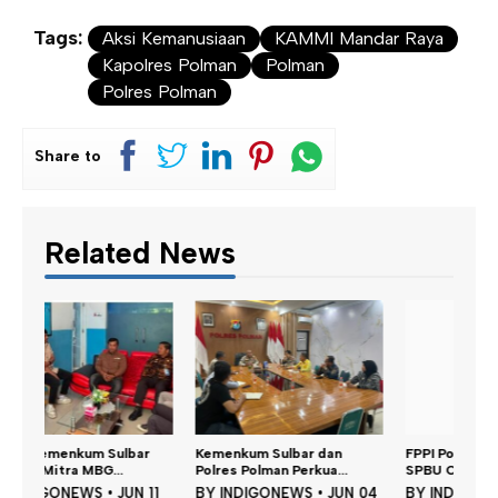
Tags:
Aksi Kemanusiaan
KAMMI Mandar Raya
Kapolres Polman
Polman
Polres Polman
Share to
Related News
Kemenkum Sulbar dan
FPPI Polman Desak Manajer
Polres Polman Perkua...
SPBU Campalagi...
11
BY
INDIGONEWS
•
JUN 04
BY
INDIGONEWS
•
MEI 25