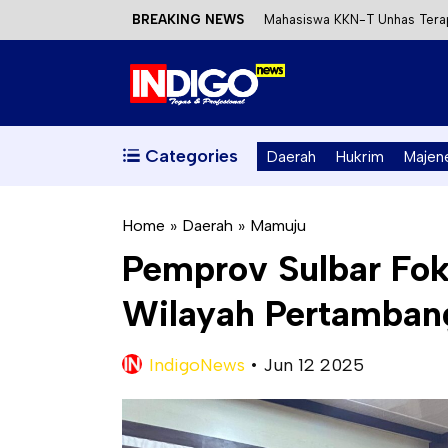
BREAKING NEWS
Mahasiswa KKN-T Unhas Terap
Satu DPO Pengeroyokan SPBU 
Dinas ESDM Sulbar Siap Perkua
Kecewa Kapolresta Absen, AP
Categories
Daerah
Hukrim
Majen
Home
»
Daerah
»
Mamuju
Pemprov Sulbar Fok
Wilayah Pertamban
IndigoNews
•
Jun 12 2025