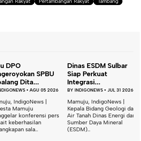
bangan Rakyat
Pertambangan Rakyat
Tambang
 DPO
Dinas ESDM Sulbar
eroyokan SPBU
Siap Perkuat
ng Dita...
Integrasi...
GONEWS
•
AGU 05 2026
BY
INDIGONEWS
•
JUL 31 2026
, IndigoNews |
Mamuju, IndigoNews |
ta Mamuju
Kepala Bidang Geologi dan
lar konferensi pers
Air Tanah Dinas Energi dan
B
 keberhasilan
Sumber Daya Mineral
T
apan sala...
(ESDM)...
J