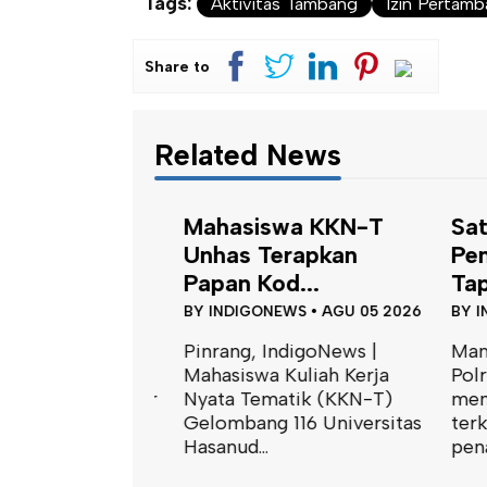
Tags:
Aktivitas Tambang
Izin Pertam
Share to
Related News
polresta
Mahasiswa KKN-T
Satu
PPK Mamuju
Unhas Terapkan
Peng
Papan Kod...
Tapala
S
•
AGU 05 2026
BY
INDIGONEWS
•
AGU 05 2026
BY
INDI
igoNews |
Pinrang, IndigoNews |
Mamuju
da Peduli
Mahasiswa Kuliah Kerja
Polres
PPK) menggelar
Nyata Tematik (KKN-T)
mengge
asa di depan
Gelombang 116 Universitas
terkait
Hasanud...
penangk