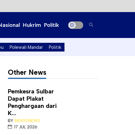
Nasional
Hukrim
Politik
yu
Polewali Mandar
Politik
Other News
Pemkesra Sulbar
Dapat Plakat
Penghargaan dari
K...
BY
INDIGONEWS
17 JUL 2026