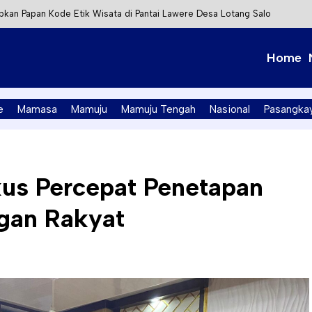
kan Papan Kode Etik Wisata di Pantai Lawere Desa Lotang Salo
Tapalang Ditangkap, Satu Lagi Kabur ke Kalimantan
Home
t Integrasi Perizinan Air Tanah melalui Aplikasi SAPO
PK Mamuju Soroti Kejanggalan Kasus Tambang Emas Ilegal
e
Mamasa
Mamuju
Mamuju Tengah
Nasional
Pasangka
us Percepat Penetapan
gan Rakyat