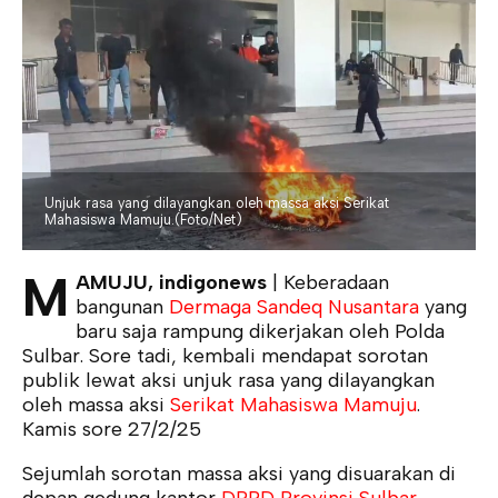
Unjuk rasa yang dilayangkan oleh massa aksi Serikat
Mahasiswa Mamuju.(Foto/Net)
M
AMUJU, indigonews
| Keberadaan
bangunan
Dermaga Sandeq Nusantara
yang
baru saja rampung dikerjakan oleh Polda
Sulbar. Sore tadi, kembali mendapat sorotan
publik lewat aksi unjuk rasa yang dilayangkan
oleh massa aksi
Serikat Mahasiswa Mamuju
.
Kamis sore 27/2/25
Sejumlah sorotan massa aksi yang disuarakan di
depan gedung kantor
DPRD Provinsi Sulbar
,