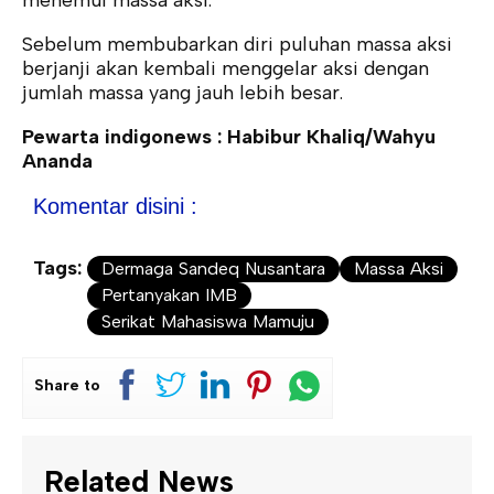
menemui massa aksi.
Sebelum membubarkan diri puluhan massa aksi
berjanji akan kembali menggelar aksi dengan
jumlah massa yang jauh lebih besar.
Pewarta indigonews : Habibur Khaliq/Wahyu
Ananda
Komentar disini :
Tags:
Dermaga Sandeq Nusantara
Massa Aksi
Pertanyakan IMB
Serikat Mahasiswa Mamuju
Share to
Related News