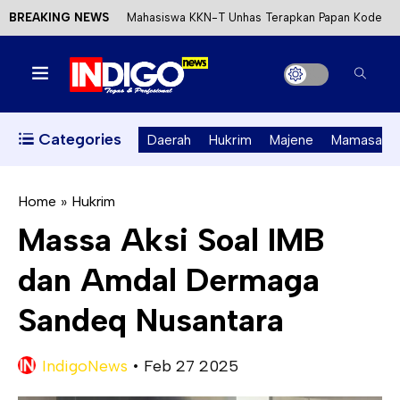
BREAKING NEWS
Mahasiswa KKN-T Unhas Terapkan Papan Kode
Etik Wisata di Pantai Lawere Desa Lotang Salo
Satu DPO Pengeroyokan SPBU Tapalang
Ditangkap, Satu Lagi Kabur ke Kalimantan
Categories
Daerah
Hukrim
Majene
Mamasa
Dinas ESDM Sulbar Siap Perkuat Integrasi
Perizinan Air Tanah melalui Aplikasi SAPO
Home
»
Hukrim
Massa Aksi Soal IMB
Kecewa Kapolresta Absen, APPK Mamuju
dan Amdal Dermaga
Soroti Kejanggalan Kasus Tambang Emas Ilegal
Sandeq Nusantara
IndigoNews
•
Feb 27 2025