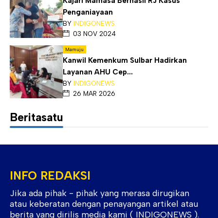
Kajari Mamasa Berhasil RJ Kasus
Penganiayaan
BY
INDIGONEWS
03 NOV 2024
Mamuju
Kanwil Kemenkum Sulbar Hadirkan
Layanan AHU Cep...
BY
INDIGONEWS
26 MAR 2026
Beritasatu
INFO REDAKSI
Jika ada pihak - pihak yang merasa dirugikan
atau keberatan dengan penayangan artikel atau
berita yang dirilis media kami ( INDIGONEWS ).