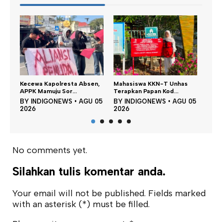
Kapolresta Absen,
Mahasiswa KKN-T Unhas
Satu DPO Pengero
muju Sor...
Terapkan Papan Kod...
SPBU Tapalang Dita.
IGONEWS
•
AGU 05
BY
INDIGONEWS
•
AGU 05
BY
INDIGONEWS
2026
2026
No comments yet.
Silahkan tulis komentar anda.
Your email will not be published. Fields marked
with an asterisk (*) must be filled.