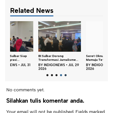
Related News
BI Sulbar Dorong
Seret Oknum ASN, Polresta
Transformasi Jurnalisme...
Mamuju Tetapka...
31
BY
INDIGONEWS
•
JUL 29
BY
INDIGONEWS
•
JUL 28
2026
2026
No comments yet.
Silahkan tulis komentar anda.
Your email will not be published. Fields marked