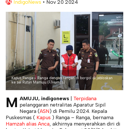
IndigoNews
•
Nov 20 2024
Kapus Ranga - Ranga dengan tangan di borgol di jebloskan
ke sel Rutan Mamuju.(F/Humas)
M
AMUJU, indigonews
|
Terpidana
pelanggaran netralitas Aparatur Sipil
Negara (
ASN
) di Pemilu 2024. Kepala
Puskesmas (
Kapus
) Ranga – Ranga, bernama
Hamzah alias Anca
, akhirnya menyerahkan diri di