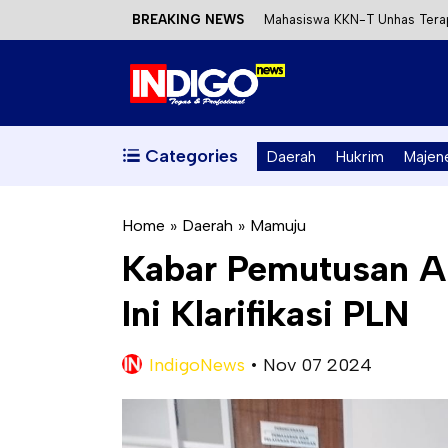
BREAKING NEWS
Mahasiswa KKN-T Unhas Terap
Satu DPO Pengeroyokan SPBU 
Dinas ESDM Sulbar Siap Perkua
Kecewa Kapolresta Absen, AP
Categories
Daerah
Hukrim
Majen
Home
»
Daerah
»
Mamuju
Kabar Pemutusan Alir
Ini Klarifikasi PLN
IndigoNews
•
Nov 07 2024