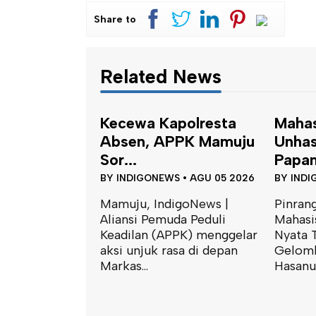
Share to
Related News
Kecewa Kapolresta
Maha
Absen, APPK Mamuju
Unhas
Sor...
Papan
BY
INDIGONEWS
•
AGU 05 2026
BY
INDI
Mamuju, IndigoNews |
Pinrang
Aliansi Pemuda Peduli
Mahasi
Keadilan (APPK) menggelar
Nyata 
aksi unjuk rasa di depan
Gelomb
Markas...
Hasanud