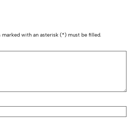
M
K
A
S
(
 marked with an asterisk (*) must be filled.