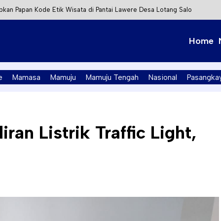
kan Papan Kode Etik Wisata di Pantai Lawere Desa Lotang Salo
Tapalang Ditangkap, Satu Lagi Kabur ke Kalimantan
Home
t Integrasi Perizinan Air Tanah melalui Aplikasi SAPO
PK Mamuju Soroti Kejanggalan Kasus Tambang Emas Ilegal
e
Mamasa
Mamuju
Mamuju Tengah
Nasional
Pasangka
an Listrik Traffic Light,