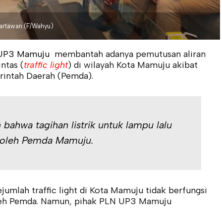
wartawan.(F/Wahyu)
UP3 Mamuju
membantah adanya pemutusan aliran
intas (
traffic light
) di wilayah Kota Mamuju akibat
intah Daerah (Pemda).
ahwa tagihan listrik untuk lampu lalu
n oleh Pemda Mamuju.
jumlah traffic light di Kota Mamuju tidak berfungsi
oleh Pemda. Namun, pihak PLN UP3 Mamuju