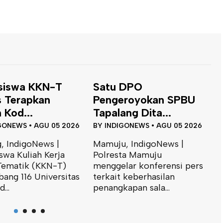
siswa KKN-T
Satu DPO
 Terapkan
Pengeroyokan SPBU
 Kod...
Tapalang Dita...
GONEWS
•
AGU 05 2026
BY
INDIGONEWS
•
AGU 05 2026
, IndigoNews |
Mamuju, IndigoNews |
swa Kuliah Kerja
Polresta Mamuju
Tematik (KKN-T)
menggelar konferensi pers
D
ang 116 Universitas
terkait keberhasilan
S
...
penangkapan sala...
I
B