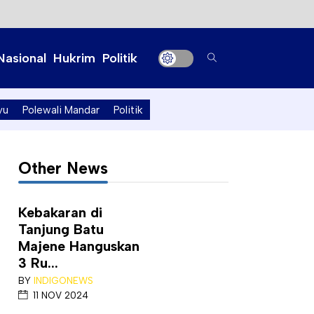
Nasional
Hukrim
Politik
yu
Polewali Mandar
Politik
Other News
Kebakaran di
Tanjung Batu
Majene Hanguskan
3 Ru...
BY
INDIGONEWS
11 NOV 2024