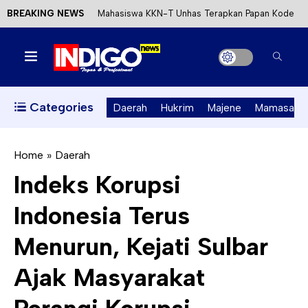
BREAKING NEWS
Mahasiswa KKN-T Unhas Terapkan Papan Kode
Etik Wisata di Pantai Lawere Desa Lotang Salo
Satu DPO Pengeroyokan SPBU Tapalang
Ditangkap, Satu Lagi Kabur ke Kalimantan
Categories
Daerah
Hukrim
Majene
Mamasa
Dinas ESDM Sulbar Siap Perkuat Integrasi
Perizinan Air Tanah melalui Aplikasi SAPO
Home
»
Daerah
Indeks Korupsi
Kecewa Kapolresta Absen, APPK Mamuju
Indonesia Terus
Soroti Kejanggalan Kasus Tambang Emas Ilegal
Menurun, Kejati Sulbar
Ajak Masyarakat