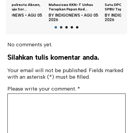
n,
Mahasiswa KKN-T Unhas
Satu DPO Pengeroyokan
Dina
Terapkan Papan Kod...
SPBU Tapalang Dita...
Perku
 05
BY
INDIGONEWS
•
AGU 05
BY
INDIGONEWS
•
AGU 05
BY
2026
2026
202
No comments yet.
Silahkan tulis komentar anda.
Your email will not be published. Fields marked
with an asterisk (*) must be filled.
Please write your comment.
*