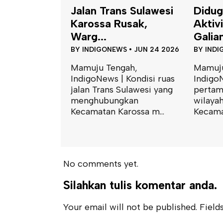
Jalan Trans Sulawesi
Diduga
Karossa Rusak,
Aktiv
Warg...
Galian
BY
INDIGONEWS
•
JUN 24 2026
BY
INDI
Mamuju Tengah,
Mamuju
IndigoNews | Kondisi ruas
IndigoN
jalan Trans Sulawesi yang
pertam
menghubungkan
wilayah
Kecamatan Karossa m...
Kecamat
No comments yet.
Silahkan tulis komentar anda.
Your email will not be published. Fields