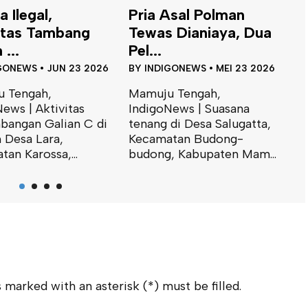
 Ilegal,
Pria Asal Polman
itas Tambang
Tewas Dianiaya, Dua
 ...
Pel...
GONEWS
•
JUN 23 2026
BY
INDIGONEWS
•
MEI 23 2026
 Tengah,
Mamuju Tengah,
ews | Aktivitas
IndigoNews | Suasana
bangan Galian C di
tenang di Desa Salugatta,
B
 Desa Lara,
Kecamatan Budong-
T
an Karossa,...
budong, Kabupaten Mam...
B
B
M
I
P
c
K
 marked with an asterisk (*) must be filled.