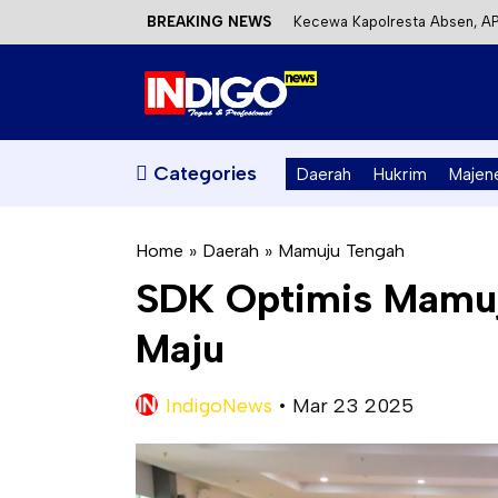
BREAKING NEWS
Kecewa Kapolresta Absen, AP
Mahasiswa KKN-T Unhas Terap
Satu DPO Pengeroyokan SPBU 
Dinas ESDM Sulbar Siap Perkua
Categories
Daerah
Hukrim
Majen
Home
»
Daerah
»
Mamuju Tengah
SDK Optimis Mamu
Maju
IndigoNews
•
Mar 23 2025