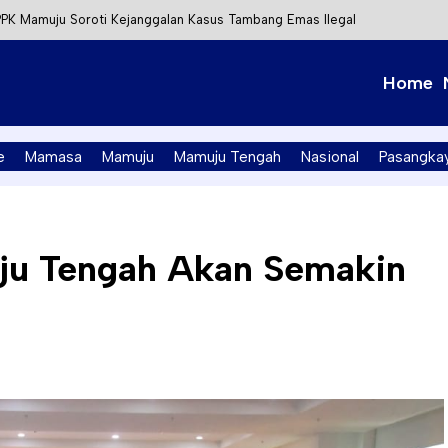
PK Mamuju Soroti Kejanggalan Kasus Tambang Emas Ilegal
kan Papan Kode Etik Wisata di Pantai Lawere Desa Lotang Salo
Home
Tapalang Ditangkap, Satu Lagi Kabur ke Kalimantan
t Integrasi Perizinan Air Tanah melalui Aplikasi SAPO
e
Mamasa
Mamuju
Mamuju Tengah
Nasional
Pasangka
ju Tengah Akan Semakin