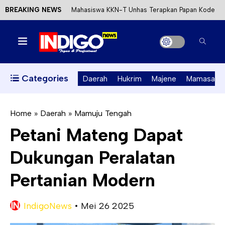
BREAKING NEWS
Mahasiswa KKN-T Unhas Terapkan Papan Kode
Etik Wisata di Pantai Lawere Desa Lotang Salo
Satu DPO Pengeroyokan SPBU Tapalang
Ditangkap, Satu Lagi Kabur ke Kalimantan
Categories
Daerah
Hukrim
Majene
Mamasa
Dinas ESDM Sulbar Siap Perkuat Integrasi
Perizinan Air Tanah melalui Aplikasi SAPO
Home
»
Daerah
»
Mamuju Tengah
Petani Mateng Dapat
Kecewa Kapolresta Absen, APPK Mamuju
Dukungan Peralatan
Soroti Kejanggalan Kasus Tambang Emas Ilegal
Pertanian Modern
IndigoNews
•
Mei 26 2025