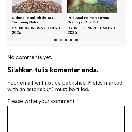
Diduga Ilegal, Aktivitas
Pria Asal Polman Tewas
Ban 
Tambang Galian ...
Dianiaya, Dua Pel...
Adu 
24
BY
INDIGONEWS
•
JUN 23
BY
INDIGONEWS
•
MEI 23
BY
2026
2026
202
No comments yet.
Silahkan tulis komentar anda.
Your email will not be published. Fields marked
with an asterisk (*) must be filled.
Please write your comment.
*