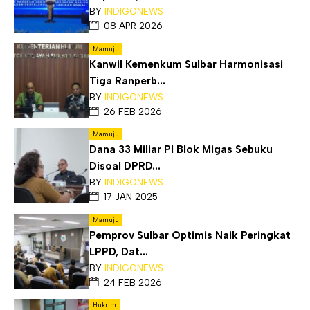
BY
INDIGONEWS
08 APR 2026
Mamuju
Kanwil Kemenkum Sulbar Harmonisasi
Tiga Ranperb...
BY
INDIGONEWS
26 FEB 2026
Mamuju
Dana 33 Miliar PI Blok Migas Sebuku
Disoal DPRD...
BY
INDIGONEWS
17 JAN 2025
Mamuju
Pemprov Sulbar Optimis Naik Peringkat
LPPD, Dat...
BY
INDIGONEWS
24 FEB 2026
Hukrim