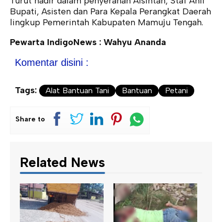
Turut hadir dalam penyerahan Alsintan, Staf Ahli
Bupati, Asisten dan Para Kepala Perangkat Daerah
lingkup Pemerintah Kabupaten Mamuju Tengah.
Pewarta IndigoNews : Wahyu Ananda
Komentar disini :
Tags:
Alat Bantuan Tani
Bantuan
Petani
Share to
Related News