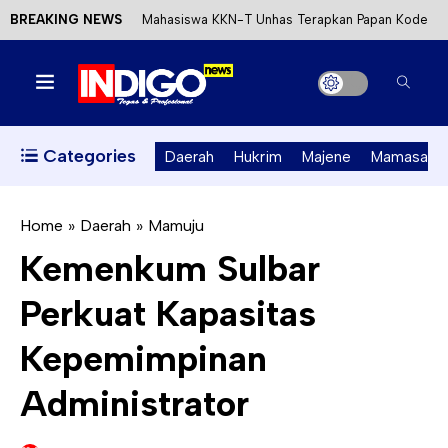
BREAKING NEWS
Mahasiswa KKN-T Unhas Terapkan Papan Kode
Etik Wisata di Pantai Lawere Desa Lotang Salo
Satu DPO Pengeroyokan SPBU Tapalang
Ditangkap, Satu Lagi Kabur ke Kalimantan
Categories
Daerah
Hukrim
Majene
Mamasa
Dinas ESDM Sulbar Siap Perkuat Integrasi
Perizinan Air Tanah melalui Aplikasi SAPO
Home
»
Daerah
»
Mamuju
Kemenkum Sulbar
Kecewa Kapolresta Absen, APPK Mamuju
Perkuat Kapasitas
Soroti Kejanggalan Kasus Tambang Emas Ilegal
Kepemimpinan
Administrator