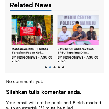
Related News
Dina
n,
Mahasiswa KKN-T Unhas
Satu DPO Pengeroyokan
Perku
Terapkan Papan Kod...
SPBU Tapalang Dita...
BY
 05
BY
INDIGONEWS
•
AGU 05
BY
INDIGONEWS
•
AGU 05
202
2026
2026
No comments yet.
Silahkan tulis komentar anda.
Your email will not be published. Fields marked
with an asterisk (*) must be filled.