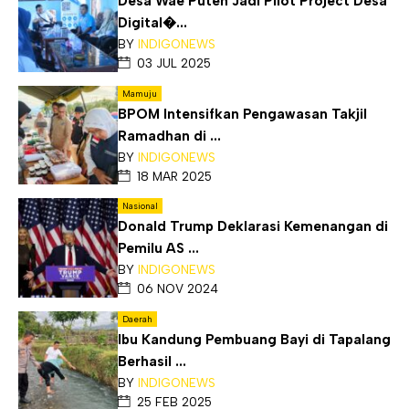
Desa Wae Puteh Jadi Pilot Project Desa
Digital�...
BY
INDIGONEWS
03 JUL 2025
Mamuju
BPOM Intensifkan Pengawasan Takjil
Ramadhan di ...
BY
INDIGONEWS
18 MAR 2025
Nasional
Donald Trump Deklarasi Kemenangan di
Pemilu AS ...
BY
INDIGONEWS
06 NOV 2024
Daerah
Ibu Kandung Pembuang Bayi di Tapalang
Berhasil ...
BY
INDIGONEWS
25 FEB 2025