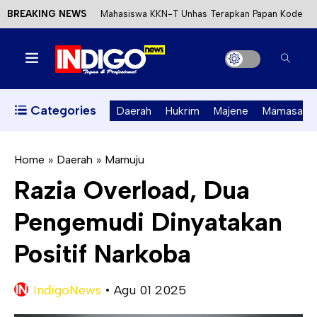
BREAKING NEWS
Mahasiswa KKN-T Unhas Terapkan Papan Kode
Etik Wisata di Pantai Lawere Desa Lotang Salo
Satu DPO Pengeroyokan SPBU Tapalang
Ditangkap, Satu Lagi Kabur ke Kalimantan
Categories
Daerah
Hukrim
Majene
Mamasa
Dinas ESDM Sulbar Siap Perkuat Integrasi
Perizinan Air Tanah melalui Aplikasi SAPO
Home
»
Daerah
»
Mamuju
Razia Overload, Dua
Kecewa Kapolresta Absen, APPK Mamuju
Pengemudi Dinyatakan
Soroti Kejanggalan Kasus Tambang Emas Ilegal
Positif Narkoba
IndigoNews
•
Agu 01 2025