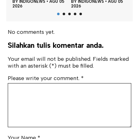
•
AGU 05
BY
INDIGONEWS
•
AGU 05
BY
INDIGONEWS
•
AGU 05
2026
2026
No comments yet.
Silahkan tulis komentar anda.
Your email will not be published. Fields marked
with an asterisk (*) must be filled.
Please write your comment.
*
Your Name
*