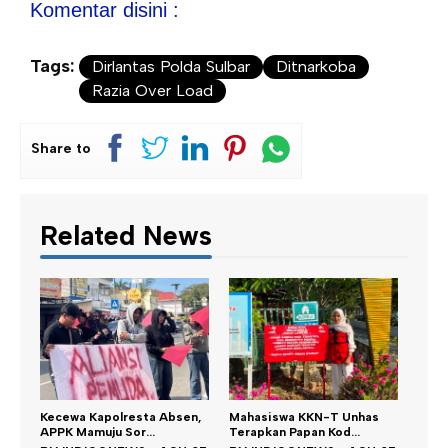
Komentar disini :
Tags:
Dirlantas Polda Sulbar
Ditnarkoba
Razia Over Load
Share to
Related News
a Absen,
Mahasiswa KKN-T Unhas
Satu DPO Pengeroyokan
.
Terapkan Papan Kod...
SPBU Tapalang Dita...