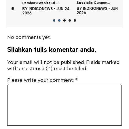
di W
Pemburu Wanita Di ...
Spesialis Curanm...
BY
05
BY
INDIGONEWS
•
JUN 24
BY
INDIGONEWS
•
JUN 19
202
2026
2026
No comments yet.
Silahkan tulis komentar anda.
Your email will not be published. Fields marked
with an asterisk (*) must be filled.
Please write your comment.
*