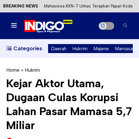
BREAKING NEWS
Mahasiswa KKN-T Unhas Terapkan Papan Kode
Etik Wisata di Pantai Lawere Desa Lotang Salo
Satu DPO Pengeroyokan SPBU Tapalang
Ditangkap, Satu Lagi Kabur ke Kalimantan
Categories
Daerah
Hukrim
Majene
Mamasa
Dinas ESDM Sulbar Siap Perkuat Integrasi
Perizinan Air Tanah melalui Aplikasi SAPO
Home
»
Hukrim
Kejar Aktor Utama,
Kecewa Kapolresta Absen, APPK Mamuju
Dugaan Culas Korupsi
Soroti Kejanggalan Kasus Tambang Emas Ilegal
Lahan Pasar Mamasa 5,7
Miliar