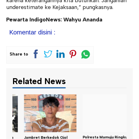
karena keterangannya kita butuhkan. Janganlah
underestimate ke Kejaksaan,” pungkasnya.
Pewarta IndigoNews: Wahyu Ananda
Komentar disini :
Share to
Related News
Kary
a
Jambret Berkedok Ojol
Polresta Mamuju Ringkus