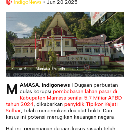
IndigoNews
•
Jun 20 2025
Kantor Bupati Mamasa. (Foto/Printilan )
M
AMASA, indigonews |
Dugaan perbuatan
culas korupsi
pembebasan lahan pasar di
Kabupaten Mamasa senilai 5,7 Miliar APBD
tahun 2024
, dikabarkan
penyidik Tipikor Kejati
Sulbar
, telah menemukan dua alat bukti. Dan
kasus ini potensi merugikan keuangan negara.
Hal ini, penanganan dugaan kasus rasuah telah