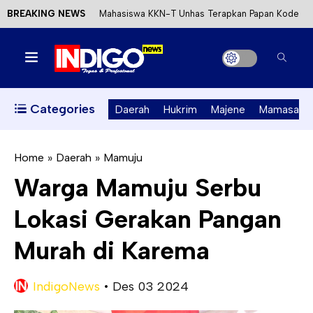
BREAKING NEWS
Mahasiswa KKN-T Unhas Terapkan Papan Kode
Etik Wisata di Pantai Lawere Desa Lotang Salo
Satu DPO Pengeroyokan SPBU Tapalang
Ditangkap, Satu Lagi Kabur ke Kalimantan
Categories
Daerah
Hukrim
Majene
Mamasa
Dinas ESDM Sulbar Siap Perkuat Integrasi
Perizinan Air Tanah melalui Aplikasi SAPO
Home
»
Daerah
»
Mamuju
Warga Mamuju Serbu
Kecewa Kapolresta Absen, APPK Mamuju
Lokasi Gerakan Pangan
Soroti Kejanggalan Kasus Tambang Emas Ilegal
Murah di Karema
IndigoNews
•
Des 03 2024