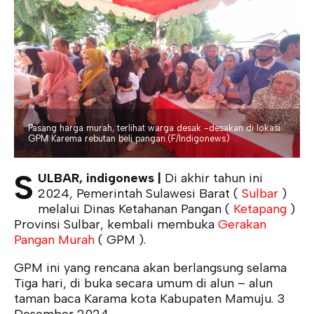
Pasang harga murah, terlihat warga desak -desakan di lokasi
GPM Karema rebutan beli pangan.(F/Indigonews)
S
ULBAR, indigonews |
Di akhir tahun ini
2024, Pemerintah Sulawesi Barat (
Sulbar
)
melalui Dinas Ketahanan Pangan (
Ketapang
)
Provinsi Sulbar, kembali membuka
Gerakan
Pangan Murah
( GPM ).
GPM ini yang rencana akan berlangsung selama
Tiga hari, di buka secara umum di alun – alun
taman baca Karama kota Kabupaten Mamuju. 3