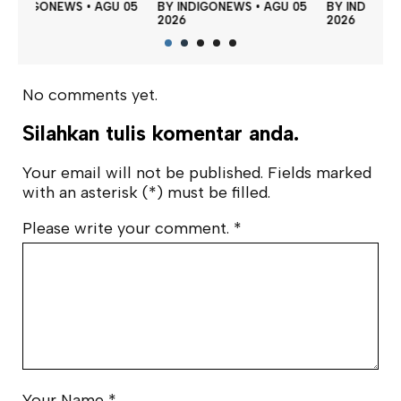
BY
 05
BY
INDIGONEWS
•
AGU 05
BY
INDIGONEWS
•
AGU 05
202
2026
2026
No comments yet.
Silahkan tulis komentar anda.
Your email will not be published. Fields marked
with an asterisk (*) must be filled.
Please write your comment.
*
Your Name
*