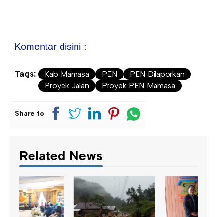
Komentar disini :
Tags:
Kab Mamasa
PEN
PEN Dilaporkan
Proyek Jalan
Proyek PEN Mamasa
Share to
Related News