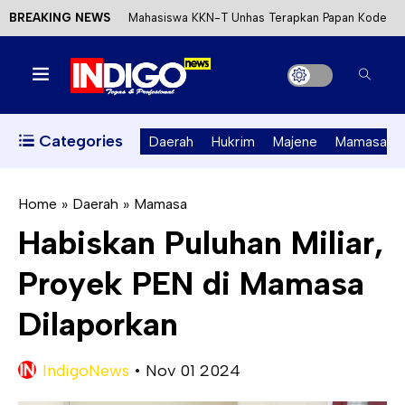
BREAKING NEWS
Mahasiswa KKN-T Unhas Terapkan Papan Kode
Etik Wisata di Pantai Lawere Desa Lotang Salo
Satu DPO Pengeroyokan SPBU Tapalang
Ditangkap, Satu Lagi Kabur ke Kalimantan
Categories
Daerah
Hukrim
Majene
Mamasa
Dinas ESDM Sulbar Siap Perkuat Integrasi
Perizinan Air Tanah melalui Aplikasi SAPO
Home
»
Daerah
»
Mamasa
Habiskan Puluhan Miliar,
Kecewa Kapolresta Absen, APPK Mamuju
Proyek PEN di Mamasa
Soroti Kejanggalan Kasus Tambang Emas Ilegal
Dilaporkan
IndigoNews
•
Nov 01 2024